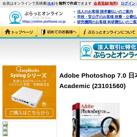
会員はオンラインで見積書(
)を
無料で作成
できます
会員登録(無料)
ログイン
見本
法人のお客様 請求書払いのご案内
学校・官公庁のお客様 校費・公費
研究機関のお客様 科研費払いのご案
Adobe Photoshop 7.0 
Academic (23101560)