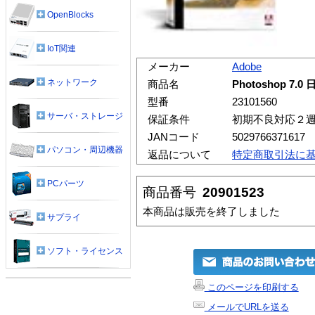
OpenBlocks
IoT関連
メーカー
Adobe
ネットワーク
商品名
Photoshop 7.0
型番
23101560
サーバ・ストレージ
保証条件
初期不良対応２
JANコード
5029766371617
パソコン・周辺機器
返品について
特定商取引法に
PCパーツ
商品番号
20901523
本商品は販売を終了しました
サプライ
ソフト・ライセンス
このページを印刷する
メールでURLを送る