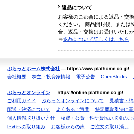
返品について
お客様のご都合による返品・交
ください。 商品開封後、または
合、返品・交換はお受けいたし
⇒
返品について詳しくはこちら
ぷらっとホーム株式会社
—
https://www.plathome.co.jp/
会社概要
株主・投資家情報
電子公告
OpenBlocks
ぷらっとオンライン
—
https://online.plathome.co.jp/
ご利用ガイド
ぷらっとオンラインについて
見積書・納
配送・決済について
よくあるご質問
特定商取引法に基
個人情報取り扱い方針
校費・公費・科研費払い取引のご
IPv6への取り組み
お客様からの声
ご注文の取り消し