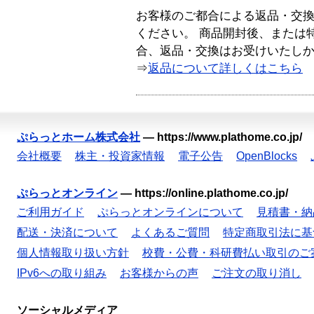
お客様のご都合による返品・交
ください。 商品開封後、または
合、返品・交換はお受けいたし
⇒
返品について詳しくはこちら
ぷらっとホーム株式会社
—
https://www.plathome.co.jp/
会社概要
株主・投資家情報
電子公告
OpenBlocks
ぷらっとオンライン
—
https://online.plathome.co.jp/
ご利用ガイド
ぷらっとオンラインについて
見積書・納
配送・決済について
よくあるご質問
特定商取引法に基
個人情報取り扱い方針
校費・公費・科研費払い取引のご
IPv6への取り組み
お客様からの声
ご注文の取り消し
ソーシャルメディア