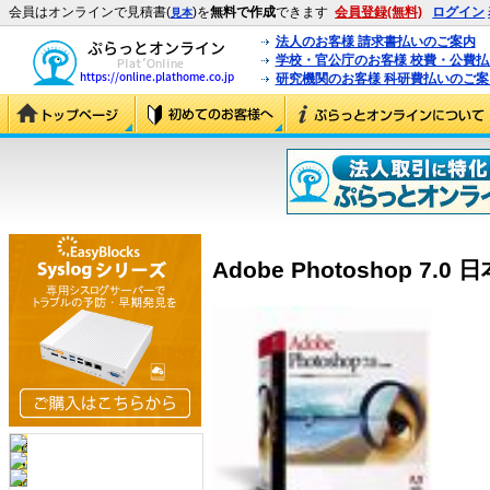
会員はオンラインで見積書(
)を
無料で作成
できます
会員登録(無料)
ログイン
見本
法人のお客様 請求書払いのご案内
学校・官公庁のお客様 校費・公費
研究機関のお客様 科研費払いのご案
Adobe Photoshop 7.0 日