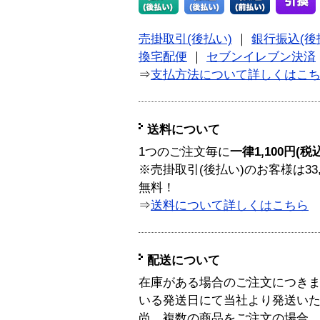
売掛取引(後払い)
｜
銀行振込(後
換宅配便
｜
セブンイレブン決済
⇒
支払方法について詳しくはこ
送料について
1つのご注文毎に
一律1,100円(税
※売掛取引(後払い)のお客様は33
無料！
⇒
送料について詳しくはこちら
配送について
在庫がある場合のご注文につき
いる発送日にて当社より発送い
尚、複数の商品をご注文の場合