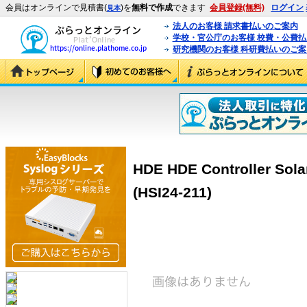
会員はオンラインで見積書(
)を
無料で作成
できます
会員登録(無料)
ログイン
見本
法人のお客様 請求書払いのご案内
学校・官公庁のお客様 校費・公費
研究機関のお客様 科研費払いのご案
HDE HDE Controller S
(HSI24-211)