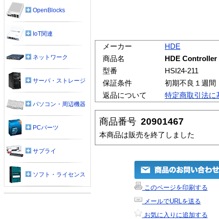
OpenBlocks
IoT関連
メーカー
HDE
ネットワーク
商品名
HDE Controll
型番
HSI24-211
サーバ・ストレージ
保証条件
初期不良１週間
返品について
特定商取引法に
パソコン・周辺機器
商品番号
20901467
PCパーツ
本商品は販売を終了しました
サプライ
ソフト・ライセンス
このページを印刷する
メールでURLを送る
お気に入りに追加する