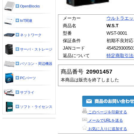
OpenBlocks
メーカー
ウルトラエッ
IoT関連
商品名
W.S.T
型番
WST-0001
ネットワーク
保証条件
初期不良対応
JANコード
45452930050
サーバ・ストレージ
返品について
特定商取引法
パソコン・周辺機器
商品番号
20901457
PCパーツ
本商品は販売を終了しました
サプライ
ソフト・ライセンス
このページを印刷する
メールでURLを送る
お気に入りに追加する