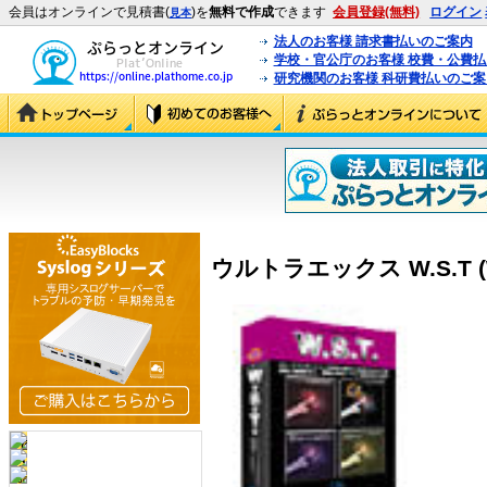
会員はオンラインで見積書(
)を
無料で作成
できます
会員登録(無料)
ログイン
見本
法人のお客様 請求書払いのご案内
学校・官公庁のお客様 校費・公費
研究機関のお客様 科研費払いのご案
ウルトラエックス W.S.T (W