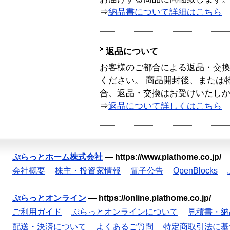
⇒
納品書について詳細はこちら
返品について
お客様のご都合による返品・交
ください。 商品開封後、または
合、返品・交換はお受けいたし
⇒
返品について詳しくはこちら
ぷらっとホーム株式会社
—
https://www.plathome.co.jp/
会社概要
株主・投資家情報
電子公告
OpenBlocks
ぷらっとオンライン
—
https://online.plathome.co.jp/
ご利用ガイド
ぷらっとオンラインについて
見積書・納
配送・決済について
よくあるご質問
特定商取引法に基