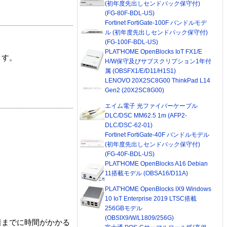
(初年度先出しセンドバック保守付)
(FG-80F-BDL-US)
Fortinet FortiGate-100F バンドルモデ
ル (初年度先出しセンドバック保守付)
(FG-100F-BDL-US)
PLAT'HOME OpenBlocks IoT FX1/E
ます。
H/W保守及びサブスクリプション1年付
属 (OBSFX1/E/D11/H1S1)
LENOVO 20X2SC8G00 ThinkPad L14
Gen2 (20X2SC8G00)
エイム電子 光ファイバーケーブル
DLC/DSC MM62.5 1m (AFP2-
DLC/DSC-62-01)
Fortinet FortiGate-40F バンドルモデル
(初年度先出しセンドバック保守付)
(FG-40F-BDL-US)
PLAT'HOME OpenBlocks A16 Debian
11搭載モデル (OBSA16/D11A)
PLAT'HOME OpenBlocks IX9 Windows
10 IoT Enterprise 2019 LTSC搭載
256GBモデル
(OBSIX9/W/L1809/256G)
着までに時間がかかる