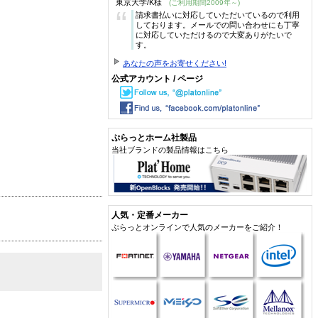
東京大学/K様
(ご利用期間2009年～)
“
請求書払いに対応していただいているので利用
しております。メールでの問い合わせにも丁寧
に対応していただけるので大変ありがたいで
す。
あなたの声をお寄せください!
公式アカウント / ページ
ぷらっとホーム社製品
当社ブランドの製品情報はこちら
人気・定番メーカー
ぷらっとオンラインで人気のメーカーをご紹介！