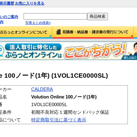
表示履歴
お気に入りを見る
払いのご案内
内
型番まとめ検索»
ine 100ノード(1年) (1VOL1CE0000SL)
ーカー
CALDERA
品名
Volution Online 100ノード(1年)
番
1VOL1CE0000SL
証条件
初期不良対応１週間センドバック保証
品について
特定商取引法に基づく表示