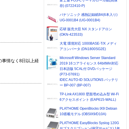
富士通 POS-Cサーマルロール紙(高保
存) (0722410-P)
パナソニック 感熱記録紙B4(6本入り)
UG-0001B4 (UG-0001B4)
応研 販売大臣 NX スタンドアロン
(OKN-423533)
大電 環境対応 1000BASE-T/X メディ
アコンバータ (DN1800SG2E)
Microsoft Windows Server Standard
の事情なく8日以上経
2019 16コアライセンス 64bitWin対応
日本語版 5CAL付 DVDパッケージ
(P73-07691)
IDEC AUTO-ID SOLUTIONS バッテリ
ー BP-007 (BP-007)
TP-Link AX1800 壁面埋め込み型 Wi-Fi
6アクセスポイント (EAP615-WALL)
PLAT'HOME OpenBlocks IX9 Debian
10搭載モデル (OBSIX9/D10A)
PLAT'HOME EasyBlocks Syslog 120G
サブスクリプション(保守サービス) 1年