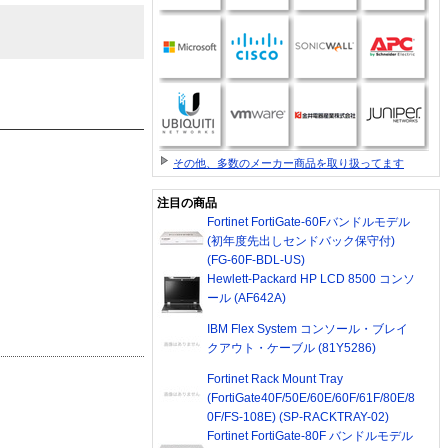
その他、多数のメーカー商品を取り扱ってます
注目の商品
Fortinet FortiGate-60Fバンドルモデル
(初年度先出しセンドバック保守付)
(FG-60F-BDL-US)
Hewlett-Packard HP LCD 8500 コンソ
ール (AF642A)
IBM Flex System コンソール・ブレイ
クアウト・ケーブル (81Y5286)
Fortinet Rack Mount Tray
(FortiGate40F/50E/60E/60F/61F/80E/8
0F/FS-108E) (SP-RACKTRAY-02)
Fortinet FortiGate-80F バンドルモデル