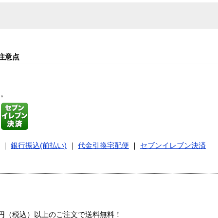
注意点
す。
｜
銀行振込(前払い)
｜
代金引換宅配便
｜
セブンイレブン決済
00円（税込）以上のご注文で送料無料！