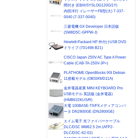
間付き (EBIX/SYSLOG120G/1Y)
内田洋行 イレーザーFB型(大) 7-337-
0040 (7-337-0040)
三菱電機 GX Developer 日本語版
(SW8D5C-GPPW-J)
Hewlett-Packard HP 外付けUSB DVD
ドライブ (701498-B21)
CISCO Japan 250V AC Type A Power
Cable (CAB-TA-250V-JP=)
PLAT'HOME OpenBlocks IX9 Debian
11搭載モデル (OBSIX9/D11A)
金井電器産業 MINI KEYBOARD Pro
USBモデル 英語版 (金井電器)
(HMB632KUS/R)
大電 100BASE-TX/FXメディアコンバ
ータ DN2800GE (DN2800GE)
エイム電子 光ファイバーケーブル
DLC/DSC MM62.5 2m (AFP2-
DLC/DSC-62-02)