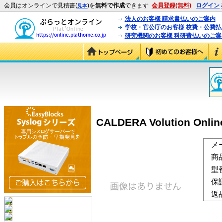
会員はオンラインで見積書(
)を
無料で作成
できます
会員登録(無料)
ログイン
見本
法人のお客様 請求書払いのご案内
学校・官公庁のお客様 校費・公費
研究機関のお客様 科研費払いのご案
CALDERA Volution Onl
メ
商
型
保
返