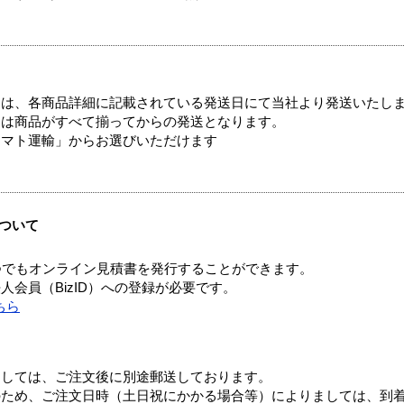
ては、各商品詳細に記載されている発送日にて当社より発送いたし
送は商品がすべて揃ってからの発送となります。
ヤマト運輸」からお選びいただけます
ついて
つでもオンライン見積書を発行することができます。
会員（BizID）への登録が必要です。
ちら
ましては、ご注文後に別途郵送しております。
のため、ご注文日時（土日祝にかかる場合等）によりましては、到