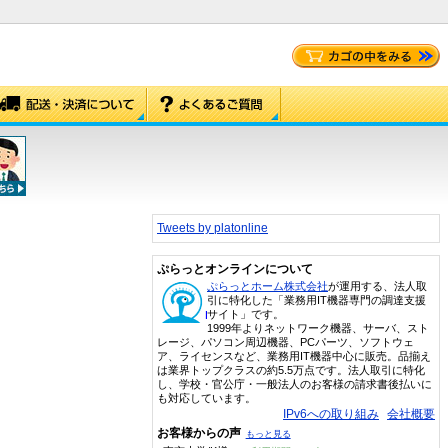
Tweets by platonline
ぷらっとオンラインについて
ぷらっとホーム株式会社
が運用する、法人取
引に特化した「業務用IT機器専門の調達支援
サイト」です。
1999年よりネットワーク機器、サーバ、スト
レージ、パソコン周辺機器、PCパーツ、ソフトウェ
ア、ライセンスなど、業務用IT機器中心に販売。品揃え
は業界トップクラスの約5.5万点です。法人取引に特化
し、学校・官公庁・一般法人のお客様の請求書後払いに
も対応しています。
IPv6への取り組み
会社概要
お客様からの声
もっと見る