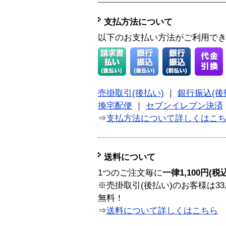
支払方法について
以下のお支払い方法がご利用で
売掛取引(後払い)
｜
銀行振込(後
換宅配便
｜
セブンイレブン決済
⇒
支払方法について詳しくはこ
送料について
1つのご注文毎に
一律1,100円(税
※売掛取引(後払い)のお客様は33
無料！
⇒
送料について詳しくはこちら