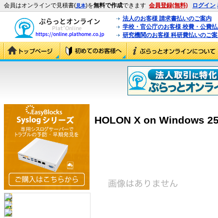
会員はオンラインで見積書(
)を
無料で作成
できます
会員登録(無料)
ログイン
見本
法人のお客様 請求書払いのご案内
学校・官公庁のお客様 校費・公費
研究機関のお客様 科研費払いのご案
HOLON X on Windows 