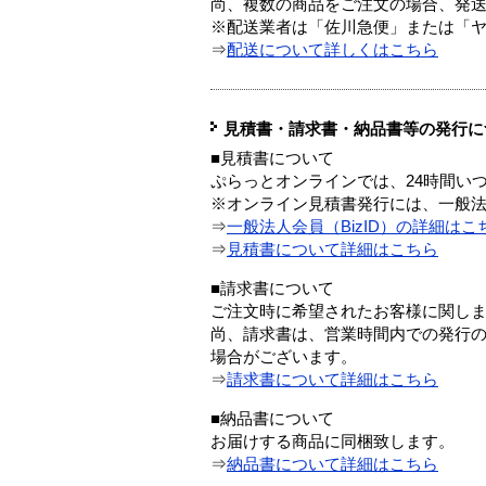
尚、複数の商品をご注文の場合、発
※配送業者は「佐川急便」または「
⇒
配送について詳しくはこちら
見積書・請求書・納品書等の発行に
■見積書について
ぷらっとオンラインでは、24時間い
※オンライン見積書発行には、一般法人
⇒
一般法人会員（BizID）の詳細はこ
⇒
見積書について詳細はこちら
■請求書について
ご注文時に希望されたお客様に関し
尚、請求書は、営業時間内での発行
場合がございます。
⇒
請求書について詳細はこちら
■納品書について
お届けする商品に同梱致します。
⇒
納品書について詳細はこちら