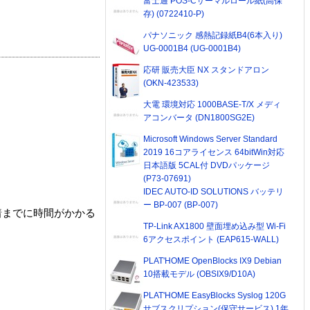
富士通 POS-Cサーマルロール紙(高保
存) (0722410-P)
パナソニック 感熱記録紙B4(6本入り)
UG-0001B4 (UG-0001B4)
応研 販売大臣 NX スタンドアロン
(OKN-423533)
大電 環境対応 1000BASE-T/X メディ
アコンバータ (DN1800SG2E)
Microsoft Windows Server Standard
2019 16コアライセンス 64bitWin対応
日本語版 5CAL付 DVDパッケージ
(P73-07691)
IDEC AUTO-ID SOLUTIONS バッテリ
ー BP-007 (BP-007)
着までに時間がかかる
TP-Link AX1800 壁面埋め込み型 Wi-Fi
6アクセスポイント (EAP615-WALL)
PLAT'HOME OpenBlocks IX9 Debian
10搭載モデル (OBSIX9/D10A)
PLAT'HOME EasyBlocks Syslog 120G
サブスクリプション(保守サービス) 1年