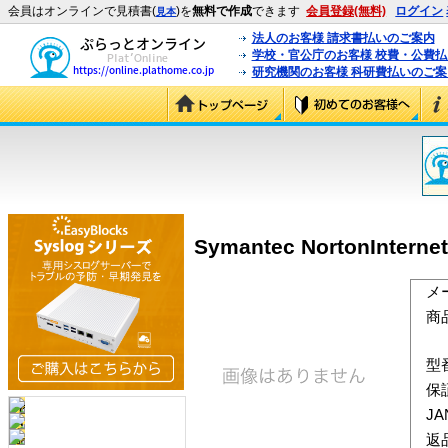
会員はオンラインで見積書(
)を
無料で作成
できます
会員登録(無料)
ログイン
見本
法人のお客様 請求書払いのご案内
学校・官公庁のお客様 校費・公費
研究機関のお客様 科研費払いのご案
Symantec NortonInterne
メ
商
型
保
J
返