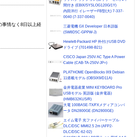
間付き (EBIX/SYSLOG120G/1Y)
内田洋行 イレーザーFB型(大) 7-337-
0040 (7-337-0040)
の事情なく8日以上経
三菱電機 GX Developer 日本語版
(SW8D5C-GPPW-J)
Hewlett-Packard HP 外付けUSB DVD
ドライブ (701498-B21)
CISCO Japan 250V AC Type A Power
Cable (CAB-TA-250V-JP=)
PLAT'HOME OpenBlocks IX9 Debian
11搭載モデル (OBSIX9/D11A)
金井電器産業 MINI KEYBOARD Pro
USBモデル 英語版 (金井電器)
(HMB632KUS/R)
大電 100BASE-TX/FXメディアコンバ
ータ DN2800GE (DN2800GE)
エイム電子 光ファイバーケーブル
DLC/DSC MM62.5 2m (AFP2-
DLC/DSC-62-02)