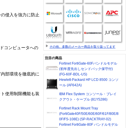
ーの侵入を強力に防止
その他、多数のメーカー商品を取り扱ってます
ルドコンピュータへの
注目の商品
Fortinet FortiGate-60Fバンドルモデル
(初年度先出しセンドバック保守付)
ど内部環境を徹底的に
(FG-60F-BDL-US)
Hewlett-Packard HP LCD 8500 コンソ
ール (AF642A)
ット使用制限機能も装
IBM Flex System コンソール・ブレイ
クアウト・ケーブル (81Y5286)
Fortinet Rack Mount Tray
(FortiGate40F/50E/60E/60F/61F/80E/8
0F/FS-108E) (SP-RACKTRAY-02)
Fortinet FortiGate-80F バンドルモデル