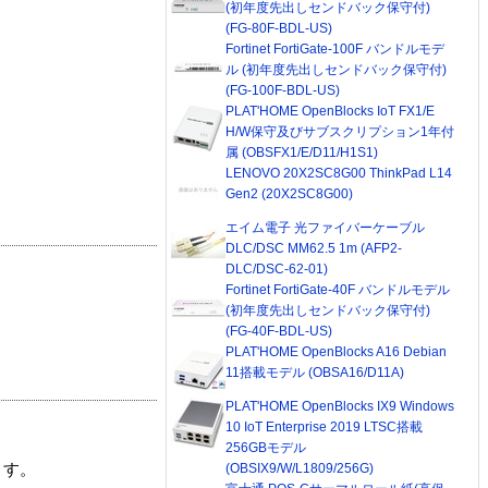
(初年度先出しセンドバック保守付)
(FG-80F-BDL-US)
Fortinet FortiGate-100F バンドルモデ
ル (初年度先出しセンドバック保守付)
(FG-100F-BDL-US)
PLAT'HOME OpenBlocks IoT FX1/E
H/W保守及びサブスクリプション1年付
属 (OBSFX1/E/D11/H1S1)
LENOVO 20X2SC8G00 ThinkPad L14
Gen2 (20X2SC8G00)
エイム電子 光ファイバーケーブル
DLC/DSC MM62.5 1m (AFP2-
DLC/DSC-62-01)
Fortinet FortiGate-40F バンドルモデル
(初年度先出しセンドバック保守付)
(FG-40F-BDL-US)
PLAT'HOME OpenBlocks A16 Debian
11搭載モデル (OBSA16/D11A)
PLAT'HOME OpenBlocks IX9 Windows
10 IoT Enterprise 2019 LTSC搭載
256GBモデル
(OBSIX9/W/L1809/256G)
ます。