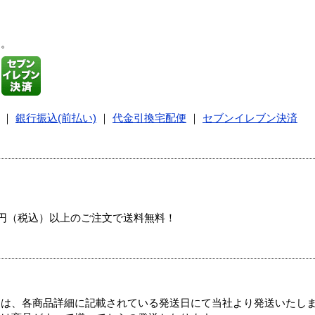
す。
｜
銀行振込(前払い)
｜
代金引換宅配便
｜
セブンイレブン決済
00円（税込）以上のご注文で送料無料！
ては、各商品詳細に記載されている発送日にて当社より発送いたし