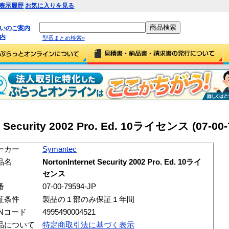
表示履歴
お気に入りを見る
払いのご案内
内
型番まとめ検索»
t Security 2002 Pro. Ed. 10ライセンス (07-00-
ーカー
Symantec
品名
NortonInternet Security 2002 Pro. Ed. 10ライ
センス
番
07-00-79594-JP
証条件
製品の１部のみ保証１年間
ANコード
4995490004521
品について
特定商取引法に基づく表示