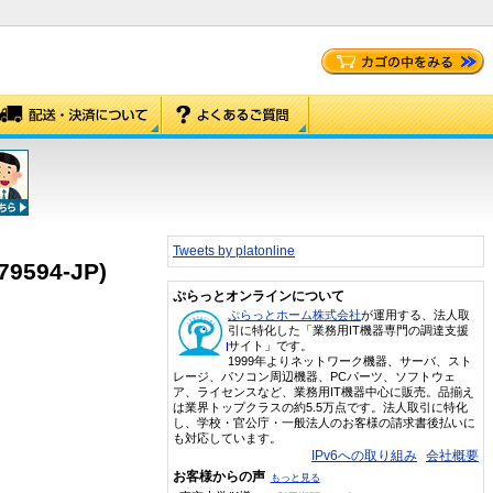
Tweets by platonline
79594-JP)
ぷらっとオンラインについて
ぷらっとホーム株式会社
が運用する、法人取
引に特化した「業務用IT機器専門の調達支援
サイト」です。
1999年よりネットワーク機器、サーバ、スト
レージ、パソコン周辺機器、PCパーツ、ソフトウェ
ア、ライセンスなど、業務用IT機器中心に販売。品揃え
は業界トップクラスの約5.5万点です。法人取引に特化
し、学校・官公庁・一般法人のお客様の請求書後払いに
も対応しています。
IPv6への取り組み
会社概要
お客様からの声
もっと見る