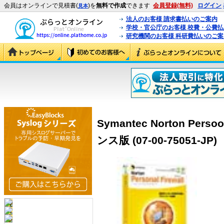
会員はオンラインで見積書(
)を
無料で作成
できます
会員登録(無料)
ログイン
見本
法人のお客様 請求書払いのご案内
学校・官公庁のお客様 校費・公費
研究機関のお客様 科研費払いのご案
Symantec Norton Perso
ンス版 (07-00-75051-JP)