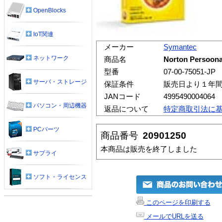
OpenBlocks
IoT関連
メーカー
Symantec
ネットワーク
商品名
Norton Persoo
型番
07-00-75051-JP
サーバ・ストレージ
保証条件
販売日より１年
JANコード
4995490004064
パソコン・周辺機器
返品について
特定商取引法に
PCパーツ
商品番号
20901250
本商品は販売を終了しました
サプライ
ソフト・ライセンス
このページを印刷する
メールでURLを送る