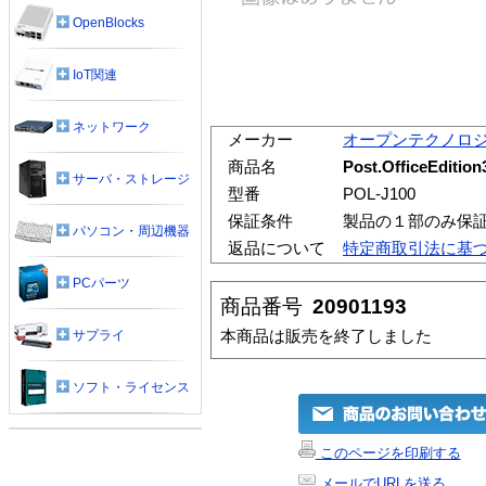
OpenBlocks
IoT関連
ネットワーク
メーカー
オープンテクノロ
商品名
Post.OfficeEditio
サーバ・ストレージ
型番
POL-J100
保証条件
製品の１部のみ保
パソコン・周辺機器
返品について
特定商取引法に基
PCパーツ
商品番号
20901193
本商品は販売を終了しました
サプライ
ソフト・ライセンス
このページを印刷する
メールでURLを送る