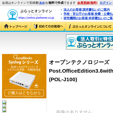
会員はオンラインで見積書(
)を
無料で作成
できます
会員登録(無料)
ログイン
見本
法人のお客様 請求書払いのご案内
学校・官公庁のお客様 校費・公費
研究機関のお客様 科研費払いのご案
オープンテクノロジーズ
Post.OfficeEdition3.6w
(POL-J100)