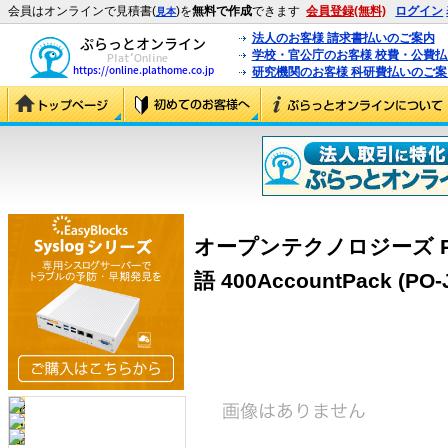
会員はオンラインで見積書(
)を
無料で作成
できます
会員登録(無料)
ログイン
見本
法人のお客様 請求書払いのご案内
学校・官公庁のお客様 校費・公費
研究機関のお客様 科研費払いのご案
オープンテクノロジーズ Post.O
語 400AccountPack (PO-