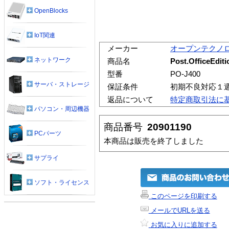
OpenBlocks
IoT関連
メーカー
オープンテクノ
ネットワーク
商品名
Post.OfficeEdi
型番
PO-J400
サーバ・ストレージ
保証条件
初期不良対応１
返品について
特定商取引法に
パソコン・周辺機器
商品番号
20901190
PCパーツ
本商品は販売を終了しました
サプライ
ソフト・ライセンス
このページを印刷する
メールでURLを送る
お気に入りに追加する