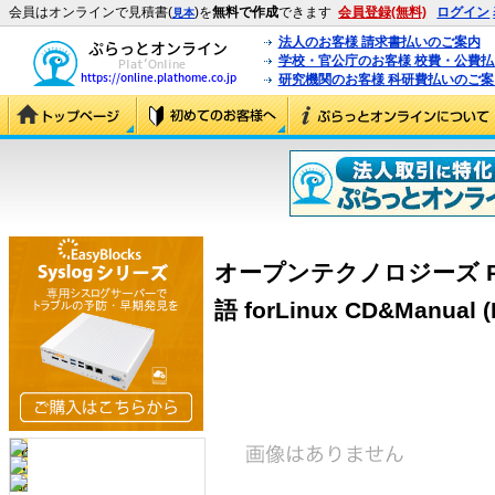
会員はオンラインで見積書(
)を
無料で作成
できます
会員登録(無料)
ログイン
見本
法人のお客様 請求書払いのご案内
学校・官公庁のお客様 校費・公費
研究機関のお客様 科研費払いのご案
オープンテクノロジーズ Post.O
語 forLinux CD&Manual 