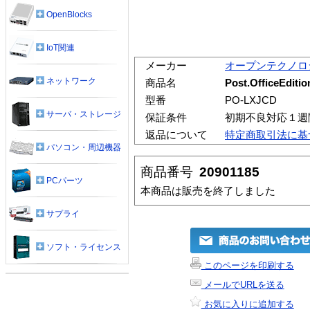
OpenBlocks
IoT関連
メーカー
オープンテクノロ
ネットワーク
商品名
Post.OfficeEdit
型番
PO-LXJCD
サーバ・ストレージ
保証条件
初期不良対応１週
返品について
特定商取引法に基
パソコン・周辺機器
商品番号
20901185
PCパーツ
本商品は販売を終了しました
サプライ
ソフト・ライセンス
このページを印刷する
メールでURLを送る
お気に入りに追加する