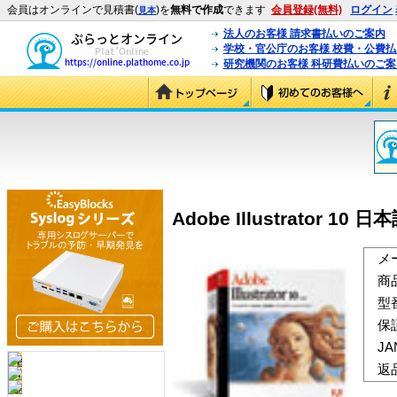
会員はオンラインで見積書(
)を
無料で作成
できます
会員登録(無料)
ログイン
見本
法人のお客様 請求書払いのご案内
学校・官公庁のお客様 校費・公費
研究機関のお客様 科研費払いのご案
Adobe Illustrator 10 
メ
商
型
保
J
返