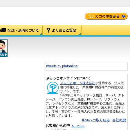
Tweets by platonline
ぷらっとオンラインについて
ぷらっとホーム株式会社
が運用する、法人取
引に特化した「業務用IT機器専門の調達支援
サイト」です。
1999年よりネットワーク機器、サーバ、スト
レージ、パソコン周辺機器、PCパーツ、ソフトウェ
ア、ライセンスなど、業務用IT機器中心に販売。品揃え
は業界トップクラスの約5.5万点です。法人取引に特化
し、学校・官公庁・一般法人のお客様の請求書後払いに
も対応しています。
IPv6への取り組み
会社概要
お客様からの声
もっと見る