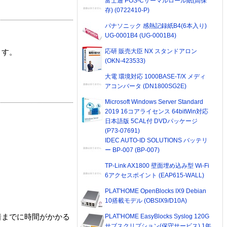
富士通 POS-Cサーマルロール紙(高保
存) (0722410-P)
パナソニック 感熱記録紙B4(6本入り)
UG-0001B4 (UG-0001B4)
応研 販売大臣 NX スタンドアロン
ます。
(OKN-423533)
大電 環境対応 1000BASE-T/X メディ
アコンバータ (DN1800SG2E)
Microsoft Windows Server Standard
2019 16コアライセンス 64bitWin対応
日本語版 5CAL付 DVDパッケージ
(P73-07691)
IDEC AUTO-ID SOLUTIONS バッテリ
ー BP-007 (BP-007)
TP-Link AX1800 壁面埋め込み型 Wi-Fi
6アクセスポイント (EAP615-WALL)
PLAT'HOME OpenBlocks IX9 Debian
10搭載モデル (OBSIX9/D10A)
PLAT'HOME EasyBlocks Syslog 120G
着までに時間がかかる
サブスクリプション(保守サービス) 1年