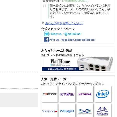
東京大学/K様
(ご利用期間2009年～)
“
請求書払いに対応していただいているので利用
しております。メールでの問い合わせにも丁寧
に対応していただけるので大変ありがたいで
す。
あなたの声をお寄せください!
公式アカウント / ページ
ぷらっとホーム社製品
当社ブランドの製品情報はこちら
人気・定番メーカー
ぷらっとオンラインで人気のメーカーをご紹介！