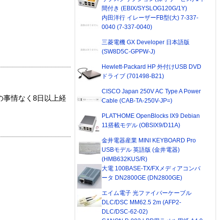
間付き (EBIX/SYSLOG120G/1Y)
内田洋行 イレーザーFB型(大) 7-337-
0040 (7-337-0040)
三菱電機 GX Developer 日本語版
(SW8D5C-GPPW-J)
Hewlett-Packard HP 外付けUSB DVD
ドライブ (701498-B21)
CISCO Japan 250V AC Type A Power
の事情なく8日以上経
Cable (CAB-TA-250V-JP=)
PLAT'HOME OpenBlocks IX9 Debian
11搭載モデル (OBSIX9/D11A)
金井電器産業 MINI KEYBOARD Pro
USBモデル 英語版 (金井電器)
(HMB632KUS/R)
大電 100BASE-TX/FXメディアコンバ
ータ DN2800GE (DN2800GE)
エイム電子 光ファイバーケーブル
DLC/DSC MM62.5 2m (AFP2-
DLC/DSC-62-02)