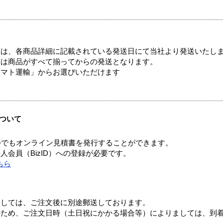
ては、各商品詳細に記載されている発送日にて当社より発送いたし
送は商品がすべて揃ってからの発送となります。
ヤマト運輸」からお選びいただけます
ついて
つでもオンライン見積書を発行することができます。
会員（BizID）への登録が必要です。
ちら
ましては、ご注文後に別途郵送しております。
のため、ご注文日時（土日祝にかかる場合等）によりましては、到