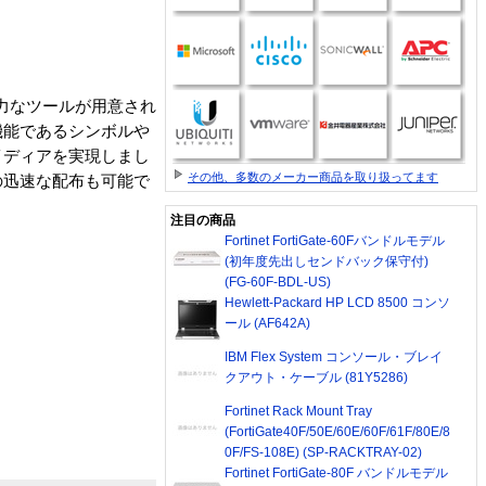
と強力なツールが用意され
機能であるシンボルや
イディアを実現しまし
その他、多数のメーカー商品を取り扱ってます
の迅速な配布も可能で
注目の商品
Fortinet FortiGate-60Fバンドルモデル
(初年度先出しセンドバック保守付)
(FG-60F-BDL-US)
Hewlett-Packard HP LCD 8500 コンソ
ール (AF642A)
IBM Flex System コンソール・ブレイ
クアウト・ケーブル (81Y5286)
Fortinet Rack Mount Tray
(FortiGate40F/50E/60E/60F/61F/80E/8
0F/FS-108E) (SP-RACKTRAY-02)
Fortinet FortiGate-80F バンドルモデル