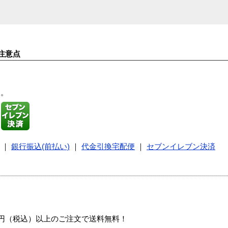
注意点
す。
｜
銀行振込(前払い)
｜
代金引換宅配便
｜
セブンイレブン決済
00円（税込）以上のご注文で送料無料！