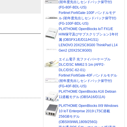
(初年度先出しセンドバック保守付)
(FG-80F-BDL-US)
Fortinet FortiGate-100F バンドルモデ
ル (初年度先出しセンドバック保守付)
(FG-100F-BDL-US)
PLAT'HOME OpenBlocks IoT FX1/E
H/W保守及びサブスクリプション1年付
属 (OBSFX1/E/D11/H1S1)
LENOVO 20X2SC8G00 ThinkPad L14
Gen2 (20X2SC8G00)
エイム電子 光ファイバーケーブル
DLC/DSC MM62.5 1m (AFP2-
DLC/DSC-62-01)
Fortinet FortiGate-40F バンドルモデル
(初年度先出しセンドバック保守付)
(FG-40F-BDL-US)
PLAT'HOME OpenBlocks A16 Debian
11搭載モデル (OBSA16/D11A)
PLAT'HOME OpenBlocks IX9 Windows
10 IoT Enterprise 2019 LTSC搭載
256GBモデル
(OBSIX9/W/L1809/256G)