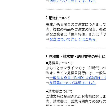
⇒
送料について詳しくはこちら
配送について
在庫がある場合のご注文につきまし
尚、複数の商品をご注文の場合、発
※配送業者は「佐川急便」または「
⇒
配送について詳しくはこちら
見積書・請求書・納品書等の発行に
■見積書について
ぷらっとオンラインでは、24時間い
※オンライン見積書発行には、一般法人
⇒
一般法人会員（BizID）の詳細はこ
⇒
見積書について詳細はこちら
■請求書について
ご注文時に希望されたお客様に関し
尚、請求書は、営業時間内での発行