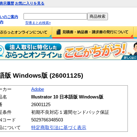
表示履歴
お気に入りを見る
払いのご案内
内
型番まとめ検索»
日本語版 Windows版 (26001125)
ーカー
Adobe
品名
Illustrator 10 日本語版 Windows版
番
26001125
証条件
初期不良対応１週間センドバック保証
ANコード
5029766348503
品について
特定商取引法に基づく表示