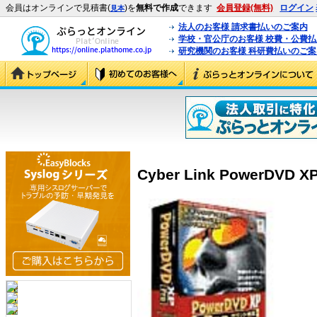
会員はオンラインで見積書(
)を
無料で作成
できます
会員登録(無料)
ログイン
見本
法人のお客様 請求書払いのご案内
学校・官公庁のお客様 校費・公費
研究機関のお客様 科研費払いのご案
Cyber Link PowerDVD XP