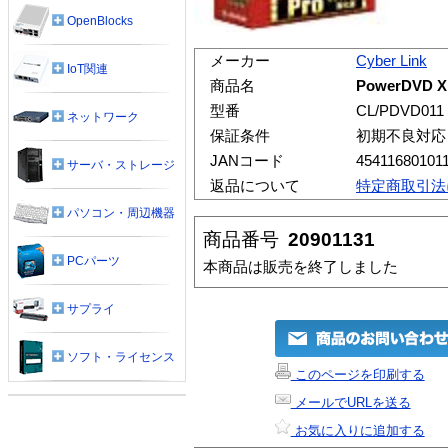
OpenBlocks
メーカー
Cyber Link
IoT関連
商品名
PowerDVD X
型番
CL/PDVD011
ネットワーク
保証条件
初期不良対応
JANコード
45411680101
サーバ・ストレージ
返品について
特定商取引法
パソコン・周辺機器
商品番号
20901131
PCパーツ
本商品は販売を終了しました
サプライ
ソフト・ライセンス
このページを印刷する
メールでURLを送る
お気に入りに追加する