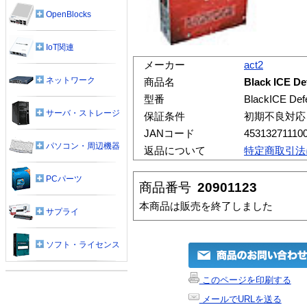
OpenBlocks
IoT関連
メーカー
act2
ネットワーク
商品名
Black ICE De
型番
BlackICE Defe
サーバ・ストレージ
保証条件
初期不良対応
JANコード
45313271110
パソコン・周辺機器
返品について
特定商取引法
PCパーツ
商品番号
20901123
本商品は販売を終了しました
サプライ
ソフト・ライセンス
このページを印刷する
メールでURLを送る