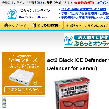
会員はオンラインで見積書(
)を
無料で作成
できます
会員登録(無料)
ログイン
見本
法人のお客様 請求書払いのご案内
学校・官公庁のお客様 校費・公費
研究機関のお客様 科研費払いのご案
act2 Black ICE Defender 
Defender for Server)