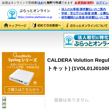
会員はオンラインで見積書(
)を
無料で作成
できます
会員登録(無料)
ログイン
見本
法人のお客様 請求書払いのご案内
学校・官公庁のお客様 校費・公費
研究機関のお客様 科研費払いのご案
CALDERA Volution Re
トキット) (1VOL01J0100