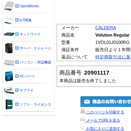
OpenBlocks
IoT関連
メーカー
CALDERA
ネットワーク
商品名
Volution Regu
型番
1VOL01J0100RG
サーバ・ストレージ
保証条件
販売日より１年間
返品について
特定商取引法に基
パソコン・周辺機器
商品番号
20901117
PCパーツ
本商品は販売を終了しました
サプライ
ソフト・ライセンス
このページを印刷する
メールでURLを送る
お気に入りに追加する