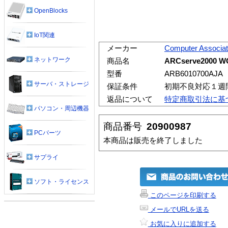
OpenBlocks
IoT関連
メーカー
Computer Associa
ネットワーク
商品名
ARCserve2000 WG
型番
ARB6010700AJA
サーバ・ストレージ
保証条件
初期不良対応１週
返品について
特定商取引法に基
パソコン・周辺機器
商品番号
20900987
PCパーツ
本商品は販売を終了しました
サプライ
ソフト・ライセンス
このページを印刷する
メールでURLを送る
お気に入りに追加する