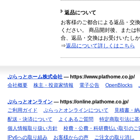
返品について
お客様のご都合による返品・交
ください。 商品開封後、または
合、返品・交換はお受けいたし
⇒
返品について詳しくはこちら
ぷらっとホーム株式会社
—
https://www.plathome.co.jp/
会社概要
株主・投資家情報
電子公告
OpenBlocks
ぷらっとオンライン
—
https://online.plathome.co.jp/
ご利用ガイド
ぷらっとオンラインについて
見積書・納
配送・決済について
よくあるご質問
特定商取引法に基
個人情報取り扱い方針
校費・公費・科研費払い取引のご
IPv6への取り組み
お客様からの声
ご注文の取り消し