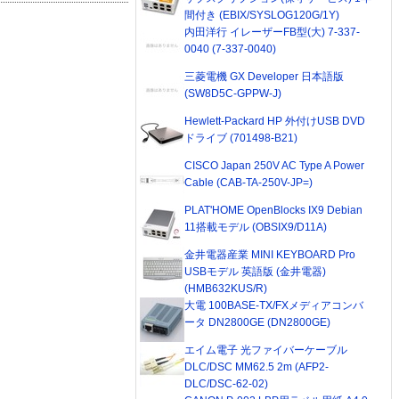
間付き (EBIX/SYSLOG120G/1Y)
内田洋行 イレーザーFB型(大) 7-337-
0040 (7-337-0040)
三菱電機 GX Developer 日本語版
(SW8D5C-GPPW-J)
Hewlett-Packard HP 外付けUSB DVD
ドライブ (701498-B21)
CISCO Japan 250V AC Type A Power
Cable (CAB-TA-250V-JP=)
PLAT'HOME OpenBlocks IX9 Debian
11搭載モデル (OBSIX9/D11A)
金井電器産業 MINI KEYBOARD Pro
USBモデル 英語版 (金井電器)
(HMB632KUS/R)
大電 100BASE-TX/FXメディアコンバ
ータ DN2800GE (DN2800GE)
エイム電子 光ファイバーケーブル
DLC/DSC MM62.5 2m (AFP2-
DLC/DSC-62-02)