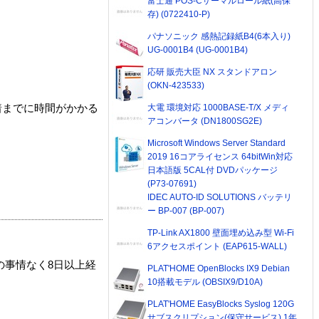
富士通 POS-Cサーマルロール紙(高保
存) (0722410-P)
パナソニック 感熱記録紙B4(6本入り)
UG-0001B4 (UG-0001B4)
応研 販売大臣 NX スタンドアロン
(OKN-423533)
大電 環境対応 1000BASE-T/X メディ
着までに時間がかかる
アコンバータ (DN1800SG2E)
Microsoft Windows Server Standard
2019 16コアライセンス 64bitWin対応
日本語版 5CAL付 DVDパッケージ
(P73-07691)
IDEC AUTO-ID SOLUTIONS バッテリ
ー BP-007 (BP-007)
TP-Link AX1800 壁面埋め込み型 Wi-Fi
6アクセスポイント (EAP615-WALL)
の事情なく8日以上経
PLAT'HOME OpenBlocks IX9 Debian
10搭載モデル (OBSIX9/D10A)
PLAT'HOME EasyBlocks Syslog 120G
サブスクリプション(保守サービス) 1年