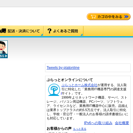
Tweets by platonline
ぷらっとオンラインについて
ぷらっとホーム株式会社
が運用する、法人取
引に特化した「業務用IT機器専門の調達支援
サイト」です。
1999年よりネットワーク機器、サーバ、スト
レージ、パソコン周辺機器、PCパーツ、ソフトウェ
ア、ライセンスなど、業務用IT機器中心に販売。品揃え
は業界トップクラスの約5.5万点です。法人取引に特化
し、学校・官公庁・一般法人のお客様の請求書後払いに
も対応しています。
IPv6への取り組み
会社概要
お客様からの声
もっと見る