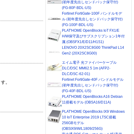
(初年度先出しセンドバック保守付)
(FG-80F-BDL-US)
Fortinet FortiGate-100F バンドルモデ
ル (初年度先出しセンドバック保守付)
(FG-100F-BDL-US)
PLAT'HOME OpenBlocks IoT FX1/E
H/W保守及びサブスクリプション1年付
属 (OBSFX1/E/D11/H1S1)
LENOVO 20X2SC8G00 ThinkPad L14
Gen2 (20X2SC8G00)
エイム電子 光ファイバーケーブル
DLC/DSC MM62.5 1m (AFP2-
DLC/DSC-62-01)
Fortinet FortiGate-40F バンドルモデル
ます。
(初年度先出しセンドバック保守付)
(FG-40F-BDL-US)
PLAT'HOME OpenBlocks A16 Debian
11搭載モデル (OBSA16/D11A)
PLAT'HOME OpenBlocks IX9 Windows
10 IoT Enterprise 2019 LTSC搭載
256GBモデル
(OBSIX9/W/L1809/256G)