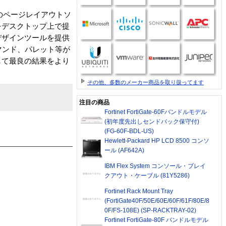
代のページレイアウトソ
をデスクトップ上で提
デザインツールを提供
ール、コマンド、パレット等が
して最良の結果をより
その他、多数のメーカー商品を取り扱ってます
注目の商品
Fortinet FortiGate-60Fバンドルモデル
(初年度先出しセンドバック保守付)
(FG-60F-BDL-US)
Hewlett-Packard HP LCD 8500 コンソ
ール (AF642A)
IBM Flex System コンソール・ブレイ
クアウト・ケーブル (81Y5286)
Fortinet Rack Mount Tray
(FortiGate40F/50E/60E/60F/61F/80E/8
0F/FS-108E) (SP-RACKTRAY-02)
Fortinet FortiGate-80F バンドルモデル