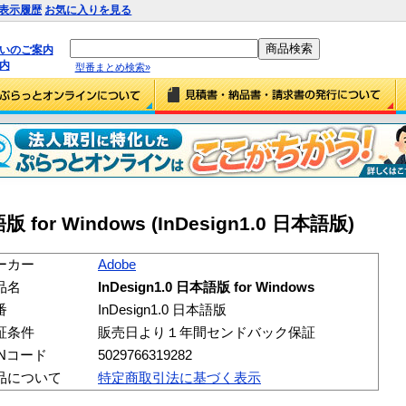
表示履歴
お気に入りを見る
払いのご案内
内
型番まとめ検索»
語版 for Windows (InDesign1.0 日本語版)
ーカー
Adobe
品名
InDesign1.0 日本語版 for Windows
番
InDesign1.0 日本語版
証条件
販売日より１年間センドバック保証
ANコード
5029766319282
品について
特定商取引法に基づく表示