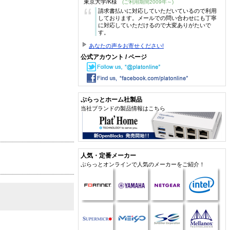
東京大学/K様
(ご利用期間2009年～)
“
請求書払いに対応していただいているので利用
しております。メールでの問い合わせにも丁寧
に対応していただけるので大変ありがたいで
す。
あなたの声をお寄せください!
公式アカウント / ページ
ぷらっとホーム社製品
当社ブランドの製品情報はこちら
人気・定番メーカー
ぷらっとオンラインで人気のメーカーをご紹介！