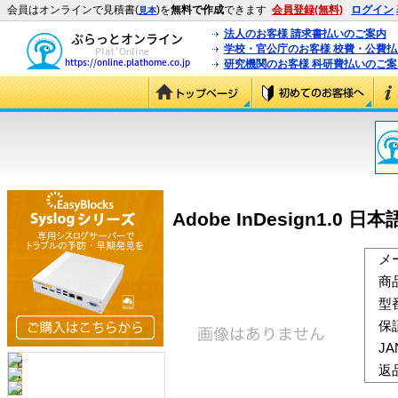
会員はオンラインで見積書(
)を
無料で作成
できます
会員登録(無料)
ログイン
見本
法人のお客様 請求書払いのご案内
学校・官公庁のお客様 校費・公費
研究機関のお客様 科研費払いのご案
Adobe InDesign1.0 日本
メ
商
型
保
J
返