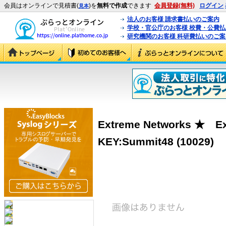
会員はオンラインで見積書(
)を
無料で作成
できます
会員登録(無料)
ログイン
見本
法人のお客様 請求書払いのご案内
学校・官公庁のお客様 校費・公費
研究機関のお客様 科研費払いのご案
Extreme Networks ★ Ex
KEY:Summit48 (10029)