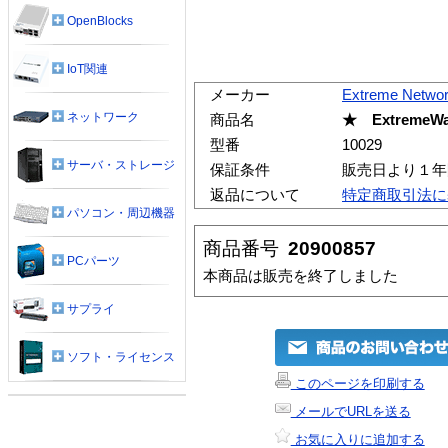
OpenBlocks
IoT関連
メーカー
Extreme Netwo
ネットワーク
商品名
★ ExtremeWa
型番
10029
サーバ・ストレージ
保証条件
販売日より１年
返品について
特定商取引法に
パソコン・周辺機器
商品番号
20900857
PCパーツ
本商品は販売を終了しました
サプライ
ソフト・ライセンス
このページを印刷する
メールでURLを送る
お気に入りに追加する