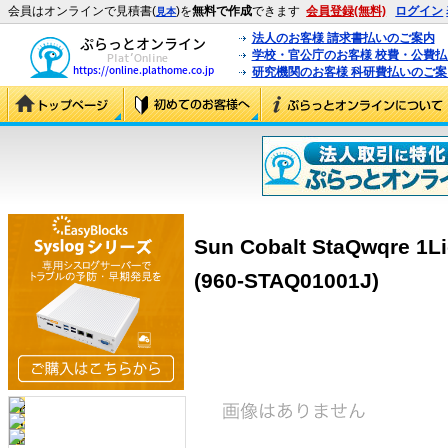
会員はオンラインで見積書(
)を
無料で作成
できます
会員登録(無料)
ログイン
見本
法人のお客様 請求書払いのご案内
学校・官公庁のお客様 校費・公費
研究機関のお客様 科研費払いのご案
Sun Cobalt StaQwqre 1Li
(960-STAQ01001J)