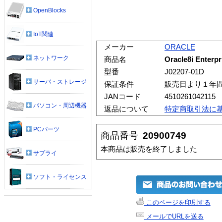
OpenBlocks
IoT関連
メーカー
ORACLE
ネットワーク
商品名
Oracle8i Enterpr
型番
J02207-01D
サーバ・ストレージ
保証条件
販売日より１年
JANコード
4510261042115
パソコン・周辺機器
返品について
特定商取引法に
PCパーツ
商品番号
20900749
本商品は販売を終了しました
サプライ
ソフト・ライセンス
このページを印刷する
メールでURLを送る