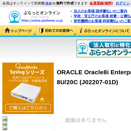
会員はオンラインで見積書(
)を
無料で作成
できます
会員登録(無料)
ログイン
見本
法人のお客様 請求書払いのご案内
学校・官公庁のお客様 校費・公費
研究機関のお客様 科研費払いのご案
ORACLE Oracle8i Enterpri
8U/20C (J02207-01D)