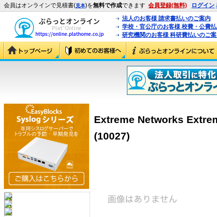
会員はオンラインで見積書(
)を
無料で作成
できます
会員登録(無料)
ログイン
見本
法人のお客様 請求書払いのご案内
学校・官公庁のお客様 校費・公費
研究機関のお客様 科研費払いのご案
Extreme Networks Extr
(10027)