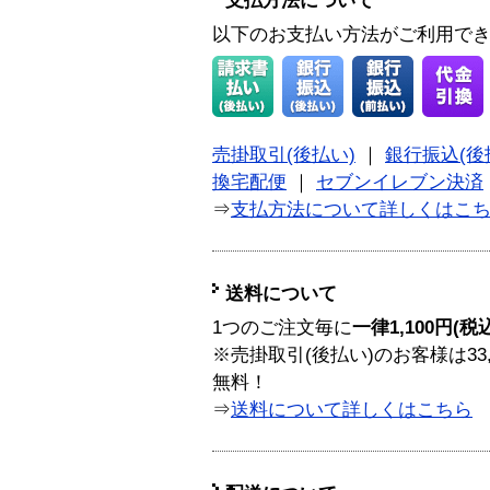
支払方法について
以下のお支払い方法がご利用で
売掛取引(後払い)
｜
銀行振込(後
換宅配便
｜
セブンイレブン決済
⇒
支払方法について詳しくはこ
送料について
1つのご注文毎に
一律1,100円(税
※売掛取引(後払い)のお客様は33
無料！
⇒
送料について詳しくはこちら