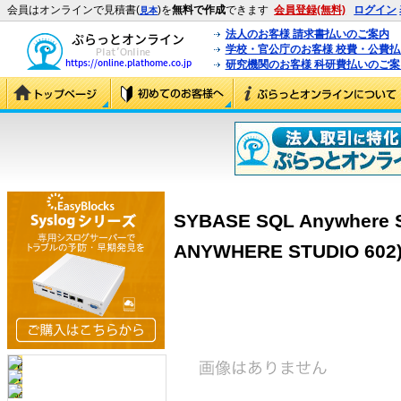
会員はオンラインで見積書(
)を
無料で作成
できます
会員登録(無料)
ログイン
見本
法人のお客様 請求書払いのご案内
学校・官公庁のお客様 校費・公費
研究機関のお客様 科研費払いのご案
SYBASE SQL Anywhere St
ANYWHERE STUDIO 602