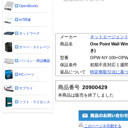
OpenBlocks
IoT関連
ネットワーク
メーカー
ネットエージェン
商品名
One Point Wal
サーバ・ストレージ
き)
型番
OPW-NY-100+OPW
パソコン・周辺機器
保証条件
初期不良対応１週
返品について
特定商取引法に基
PCパーツ
商品番号
20900429
サプライ
本商品は販売を終了しました
ソフト・ライセンス
このページを印刷する