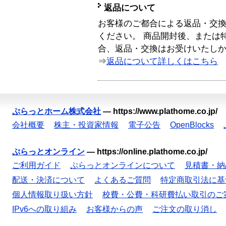
返品について
お客様のご都合による返品・交
ください。 商品開封後、または
合、返品・交換はお受けいたし
⇒
返品について詳しくはこちら
ぷらっとホーム株式会社
—
https://www.plathome.co.jp/
会社概要
株主・投資家情報
電子公告
OpenBlocks
ぷらっとオンライン
—
https://online.plathome.co.jp/
ご利用ガイド
ぷらっとオンラインについて
見積書・納
配送・決済について
よくあるご質問
特定商取引法に基
個人情報取り扱い方針
校費・公費・科研費払い取引のご
IPv6への取り組み
お客様からの声
ご注文の取り消し