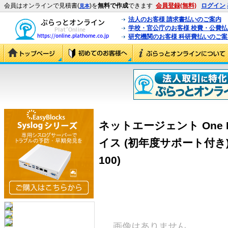
会員はオンラインで見積書(
)を
無料で作成
できます
会員登録(無料)
ログイン
見本
法人のお客様 請求書払いのご案内
学校・官公庁のお客様 校費・公費
研究機関のお客様 科研費払いのご案
ネットエージェント One Poi
イス (初年度サポート付き) (O
100)