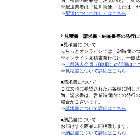
尚、複数の商品をご注文の場合、発
※配送業者は「佐川急便」または「
⇒
配送について詳しくはこちら
見積書・請求書・納品書等の発行に
■見積書について
ぷらっとオンラインでは、24時間い
※オンライン見積書発行には、一般法人
⇒
一般法人会員（BizID）の詳細はこ
⇒
見積書について詳細はこちら
■請求書について
ご注文時に希望されたお客様に関し
尚、請求書は、営業時間内での発行
場合がございます。
⇒
請求書について詳細はこちら
■納品書について
お届けする商品に同梱致します。
⇒
納品書について詳細はこちら