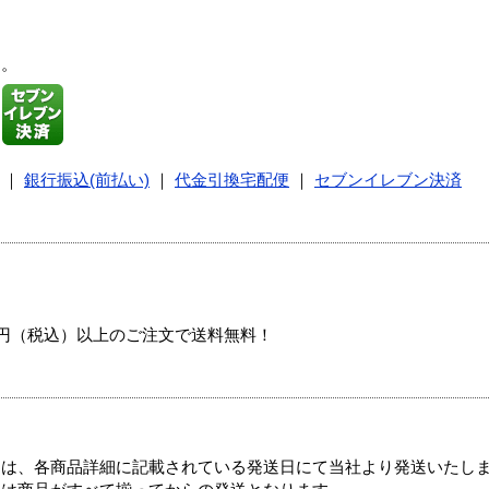
す。
｜
銀行振込(前払い)
｜
代金引換宅配便
｜
セブンイレブン決済
00円（税込）以上のご注文で送料無料！
ては、各商品詳細に記載されている発送日にて当社より発送いたし