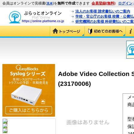
会員はオンラインで見積書(
)を
無料で作成
できます
会員登録(無料)
ログイン
見本
法人のお客様 請求書払いのご案内
学校・官公庁のお客様 校費・公費
研究機関のお客様 科研費払いのご案
Adobe Video Collecti
(23170006)
メ
商
型
保
J