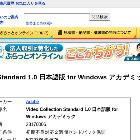
表示履歴
お気に入りを見る
払いのご案内
内
型番まとめ検索»
on Standard 1.0 日本語版 for Windows アカデ
ーカー
Adobe
品名
Video Collection Standard 1.0 日本語版 for
Windows アカデミック
番
23170006
証条件
初期不良対応２週間センドバック保証
ANコード
5029766484676