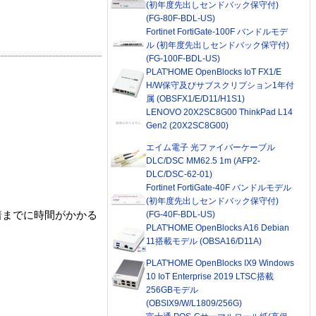
(初年度先出しセンドバック保守付)
(FG-80F-BDL-US)
Fortinet FortiGate-100F バンドルモデ
ル (初年度先出しセンドバック保守付)
(FG-100F-BDL-US)
PLAT'HOME OpenBlocks IoT FX1/E
H/W保守及びサブスクリプション1年付
属 (OBSFX1/E/D11/H1S1)
LENOVO 20X2SC8G00 ThinkPad L14
Gen2 (20X2SC8G00)
エイム電子 光ファイバーケーブル
DLC/DSC MM62.5 1m (AFP2-
DLC/DSC-62-01)
Fortinet FortiGate-40F バンドルモデル
(初年度先出しセンドバック保守付)
(FG-40F-BDL-US)
着までに時間がかかる
PLAT'HOME OpenBlocks A16 Debian
11搭載モデル (OBSA16/D11A)
PLAT'HOME OpenBlocks IX9 Windows
10 IoT Enterprise 2019 LTSC搭載
256GBモデル
(OBSIX9/W/L1809/256G)