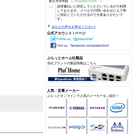
東京大学/K様
(ご利用期間2009年～)
“
請求書払いに対応していただいているので利用
しております。メールでの問い合わせにも丁寧
に対応していただけるので大変ありがたいで
す。
あなたの声をお寄せください!
公式アカウント / ページ
ぷらっとホーム社製品
当社ブランドの製品情報はこちら
人気・定番メーカー
ぷらっとオンラインで人気のメーカーをご紹介！