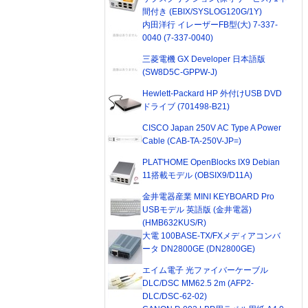
間付き (EBIX/SYSLOG120G/1Y)
内田洋行 イレーザーFB型(大) 7-337-
0040 (7-337-0040)
三菱電機 GX Developer 日本語版
(SW8D5C-GPPW-J)
Hewlett-Packard HP 外付けUSB DVD
ドライブ (701498-B21)
CISCO Japan 250V AC Type A Power
Cable (CAB-TA-250V-JP=)
PLAT'HOME OpenBlocks IX9 Debian
11搭載モデル (OBSIX9/D11A)
金井電器産業 MINI KEYBOARD Pro
USBモデル 英語版 (金井電器)
(HMB632KUS/R)
大電 100BASE-TX/FXメディアコンバ
ータ DN2800GE (DN2800GE)
エイム電子 光ファイバーケーブル
DLC/DSC MM62.5 2m (AFP2-
DLC/DSC-62-02)