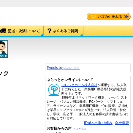
Tweets by platonline
ミック
ぷらっとオンラインについて
ぷらっとホーム株式会社
が運用する、法人取
引に特化した「業務用IT機器専門の調達支援
サイト」です。
1999年よりネットワーク機器、サーバ、スト
レージ、パソコン周辺機器、PCパーツ、ソフトウェ
ア、ライセンスなど、業務用IT機器中心に販売。品揃え
は業界トップクラスの約5.5万点です。法人取引に特化
し、学校・官公庁・一般法人のお客様の請求書後払いに
も対応しています。
IPv6への取り組み
会社概要
お客様からの声
もっと見る