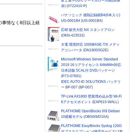
富士通 POS-Cサーマルロール紙(高保
存) (0722410-P)
パナソニック 感熱記録紙B4(6本入り)
UG-0001B4 (UG-0001B4)
の事情なく8日以上経
応研 販売大臣 NX スタンドアロン
(OKN-423533)
大電 環境対応 1000BASE-T/X メディ
アコンバータ (DN1800SG2E)
Microsoft Windows Server Standard
2019 16コアライセンス 64bitWin対応
日本語版 5CAL付 DVDパッケージ
(P73-07691)
IDEC AUTO-ID SOLUTIONS バッテリ
ー BP-007 (BP-007)
TP-Link AX1800 壁面埋め込み型 Wi-Fi
6アクセスポイント (EAP615-WALL)
PLAT'HOME OpenBlocks IX9 Debian
10搭載モデル (OBSIX9/D10A)
PLAT'HOME EasyBlocks Syslog 120G
サブスクリプション(保守サービス) 1年