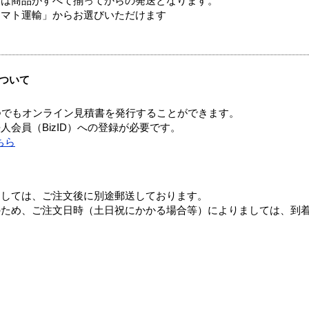
送は商品がすべて揃ってからの発送となります。
ヤマト運輸」からお選びいただけます
ついて
つでもオンライン見積書を発行することができます。
会員（BizID）への登録が必要です。
ちら
ましては、ご注文後に別途郵送しております。
のため、ご注文日時（土日祝にかかる場合等）によりましては、到