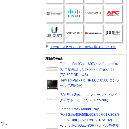
その他、多数のメーカー商品を取り扱ってます
注目の商品
Fortinet FortiGate-60Fバンドルモデル
(初年度先出しセンドバック保守付)
(FG-60F-BDL-US)
Hewlett-Packard HP LCD 8500 コンソ
ール (AF642A)
IBM Flex System コンソール・ブレイ
クアウト・ケーブル (81Y5286)
Fortinet Rack Mount Tray
(FortiGate40F/50E/60E/60F/61F/80E/8
0F/FS-108E) (SP-RACKTRAY-02)
ます。
Fortinet FortiGate-80F バンドルモデル