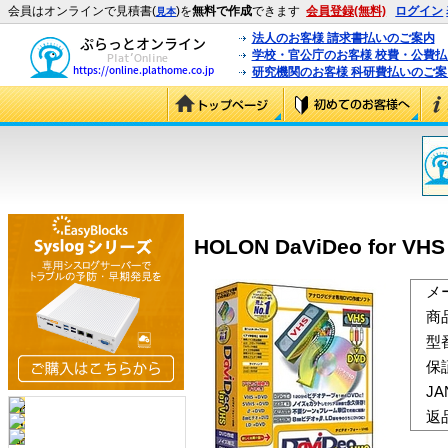
会員はオンラインで見積書(
)を
無料で作成
できます
会員登録(無料)
ログイン
見本
法人のお客様 請求書払いのご案内
学校・官公庁のお客様 校費・公費
研究機関のお客様 科研費払いのご案
HOLON DaViDeo for VHS 
メ
商
型
保
J
返