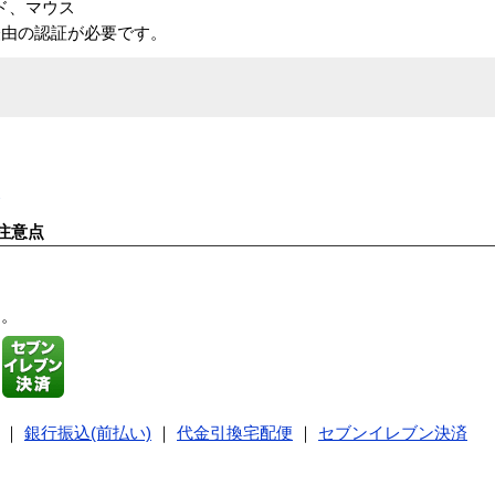
ード、マウス
経由の認証が必要です。
覧
注意点
す。
｜
銀行振込(前払い)
｜
代金引換宅配便
｜
セブンイレブン決済