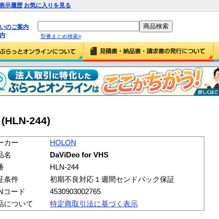
表示履歴
お気に入りを見る
払いのご案内
内
型番まとめ検索»
(HLN-244)
ーカー
HOLON
品名
DaViDeo for VHS
番
HLN-244
証条件
初期不良対応１週間センドバック保証
ANコード
4530903002765
品について
特定商取引法に基づく表示