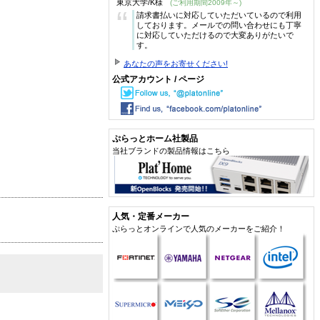
東京大学/K様
(ご利用期間2009年～)
“
請求書払いに対応していただいているので利用
しております。メールでの問い合わせにも丁寧
に対応していただけるので大変ありがたいで
す。
あなたの声をお寄せください!
公式アカウント / ページ
ぷらっとホーム社製品
当社ブランドの製品情報はこちら
人気・定番メーカー
ぷらっとオンラインで人気のメーカーをご紹介！