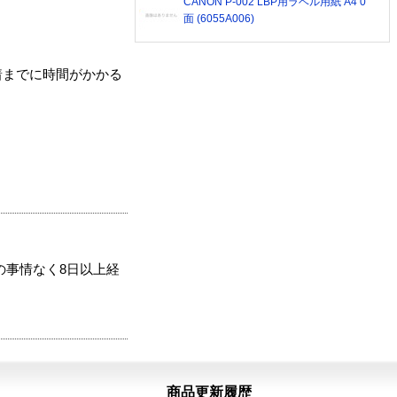
CANON P-002 LBP用ラベル用紙 A4 0
面 (6055A006)
着までに時間がかかる
の事情なく8日以上経
商品更新履歴