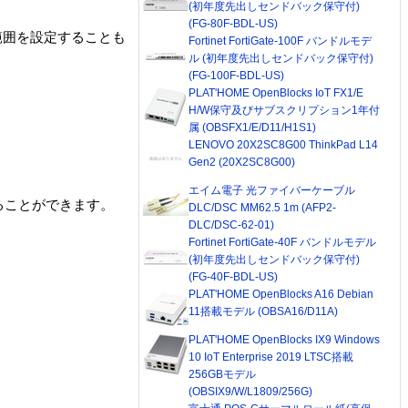
(初年度先出しセンドバック保守付)
(FG-80F-BDL-US)
範囲を設定することも
Fortinet FortiGate-100F バンドルモデ
ル (初年度先出しセンドバック保守付)
(FG-100F-BDL-US)
PLAT'HOME OpenBlocks IoT FX1/E
H/W保守及びサブスクリプション1年付
属 (OBSFX1/E/D11/H1S1)
LENOVO 20X2SC8G00 ThinkPad L14
Gen2 (20X2SC8G00)
エイム電子 光ファイバーケーブル
ることができます。
DLC/DSC MM62.5 1m (AFP2-
DLC/DSC-62-01)
Fortinet FortiGate-40F バンドルモデル
(初年度先出しセンドバック保守付)
(FG-40F-BDL-US)
PLAT'HOME OpenBlocks A16 Debian
11搭載モデル (OBSA16/D11A)
PLAT'HOME OpenBlocks IX9 Windows
10 IoT Enterprise 2019 LTSC搭載
256GBモデル
(OBSIX9/W/L1809/256G)