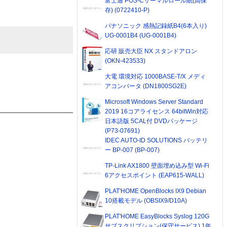
富士通 POS-Cサーマルロール紙(高保
存) (0722410-P)
パナソニック 感熱記録紙B4(6本入り)
UG-0001B4 (UG-0001B4)
応研 販売大臣 NX スタンドアロン
(OKN-423533)
大電 環境対応 1000BASE-T/X メディ
アコンバータ (DN1800SG2E)
Microsoft Windows Server Standard
2019 16コアライセンス 64bitWin対応
日本語版 5CAL付 DVDパッケージ
(P73-07691)
IDEC AUTO-ID SOLUTIONS バッテリ
ー BP-007 (BP-007)
TP-Link AX1800 壁面埋め込み型 Wi-Fi
6アクセスポイント (EAP615-WALL)
PLAT'HOME OpenBlocks IX9 Debian
10搭載モデル (OBSIX9/D10A)
PLAT'HOME EasyBlocks Syslog 120G
サブスクリプション(保守サービス) 1年