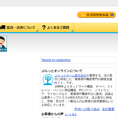
Tweets by platonline
ぷらっとオンラインについて
ぷらっとホーム株式会社
が運用する、法人取
引に特化した「業務用IT機器専門の調達支援
サイト」です。
1999年よりネットワーク機器、サーバ、スト
レージ、パソコン周辺機器、PCパーツ、ソフトウェ
ア、ライセンスなど、業務用IT機器中心に販売。品揃え
は業界トップクラスの約5.5万点です。法人取引に特化
し、学校・官公庁・一般法人のお客様の請求書後払いに
も対応しています。
IPv6への取り組み
会社概要
お客様からの声
もっと見る