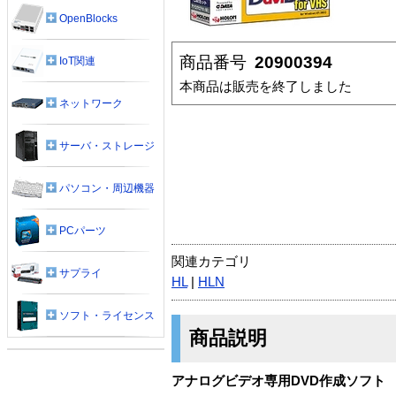
OpenBlocks
商品番号
20900394
IoT関連
本商品は販売を終了しました
ネットワーク
サーバ・ストレージ
パソコン・周辺機器
PCパーツ
関連カテゴリ
サプライ
HL
|
HLN
ソフト・ライセンス
商品説明
アナログビデオ専用DVD作成ソフ