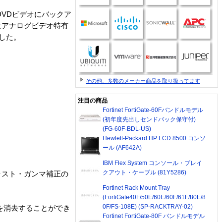
、DVDビデオにバックア
にアナログビデオ特有
した。
その他、多数のメーカー商品を取り扱ってます
。
注目の商品
Fortinet FortiGate-60Fバンドルモデル
(初年度先出しセンドバック保守付)
(FG-60F-BDL-US)
Hewlett-Packard HP LCD 8500 コンソ
ール (AF642A)
IBM Flex System コンソール・ブレイ
クアウト・ケーブル (81Y5286)
ラスト・ガンマ補正の
Fortinet Rack Mount Tray
(FortiGate40F/50E/60E/60F/61F/80E/8
0F/FS-108E) (SP-RACKTRAY-02)
を消去することができ
Fortinet FortiGate-80F バンドルモデル