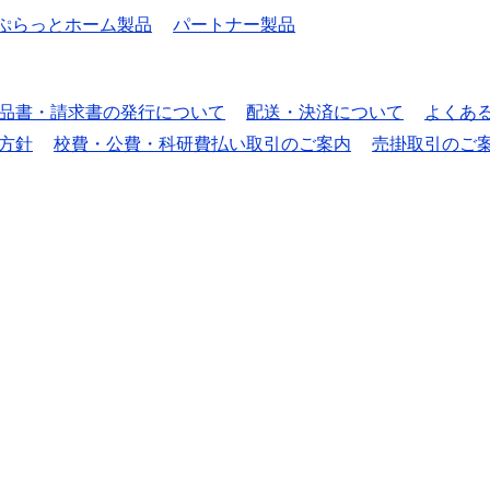
ぷらっとホーム製品
パートナー製品
品書・請求書の発行について
配送・決済について
よくあ
方針
校費・公費・科研費払い取引のご案内
売掛取引のご