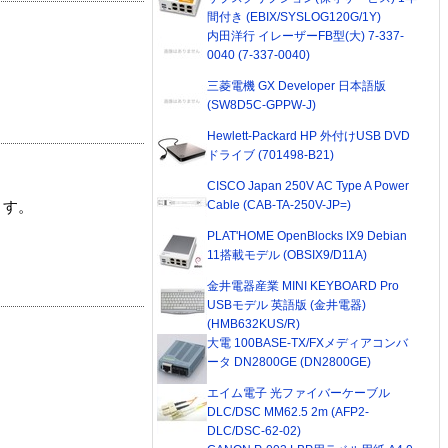
間付き (EBIX/SYSLOG120G/1Y)
内田洋行 イレーザーFB型(大) 7-337-
0040 (7-337-0040)
三菱電機 GX Developer 日本語版
(SW8D5C-GPPW-J)
Hewlett-Packard HP 外付けUSB DVD
ドライブ (701498-B21)
CISCO Japan 250V AC Type A Power
Cable (CAB-TA-250V-JP=)
ます。
PLAT'HOME OpenBlocks IX9 Debian
11搭載モデル (OBSIX9/D11A)
金井電器産業 MINI KEYBOARD Pro
USBモデル 英語版 (金井電器)
(HMB632KUS/R)
大電 100BASE-TX/FXメディアコンバ
ータ DN2800GE (DN2800GE)
エイム電子 光ファイバーケーブル
DLC/DSC MM62.5 2m (AFP2-
DLC/DSC-62-02)