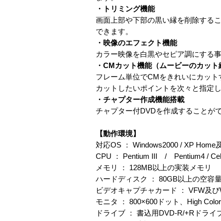
・トリミング機能
画面上部や下部の黒い縁を削除する
できます。
・映像のエフェクト機能
カラー映像を白黒やセピア調にする
・CMカット機能（ムービーのカット
フレーム単位でCMをきれいにカット
カットしたいポイントを次々と指定
・チャプター作成機能搭載
チャプター付DVDを作成することが
【動作環境】
対応OS ： Windows2000 / XP Home及
CPU ： Pentium III / Pentium4 / Ce
メモリ ： 128MB以上の実装メモリ
ハードディスク ： 80GB以上の空容
ビデオキャプチャカード ： VFW及
モニタ ： 800×600ドット、High C
ドライブ ： 書込用DVD-R/+Rドライ