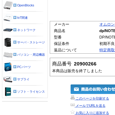
OpenBlocks
IoT関連
メーカー
オムロン
ネットワーク
商品名
dp/NOTE
型番
DP/NOT
サーバ・ストレージ
保証条件
初期不良
返品について
特定商取
パソコン・周辺機器
商品番号
20900266
PCパーツ
本商品は販売を終了しました
サプライ
ソフト・ライセンス
このページを印刷する
メールでURLを送る
お気に入りに追加する