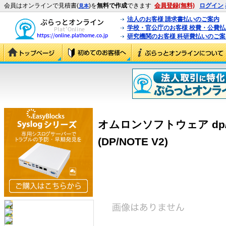
会員はオンラインで見積書(
)を
無料で作成
できます
会員登録(無料)
ログイン
見本
法人のお客様 請求書払いのご案内
学校・官公庁のお客様 校費・公費
研究機関のお客様 科研費払いのご案
オムロンソフトウェア dp/NOTE
(DP/NOTE V2)