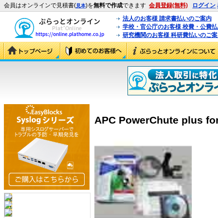
会員はオンラインで見積書(
)を
無料で作成
できます
会員登録(無料)
ログイン
見本
法人のお客様 請求書払いのご案内
学校・官公庁のお客様 校費・公費
研究機関のお客様 科研費払いのご案
APC PowerChute plus for