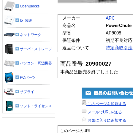
OpenBlocks
メーカー
APC
IoT関連
商品名
PowerChute p
型番
AP9008
ネットワーク
保証条件
初期不良対応
返品について
特定商取引法
サーバ・ストレージ
商品番号
20900027
パソコン・周辺機器
本商品は販売を終了しました
PCパーツ
サプライ
このページを印刷する
ソフト・ライセンス
メールでURLを送る
お気に入りに追加する
このページのURL