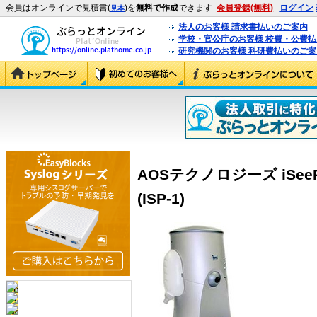
会員はオンラインで見積書(
)を
無料で作成
できます
会員登録(無料)
ログイン
見本
法人のお客様 請求書払いのご案内
学校・官公庁のお客様 校費・公費
研究機関のお客様 科研費払いのご案
AOSテクノロジーズ iSee
(ISP-1)