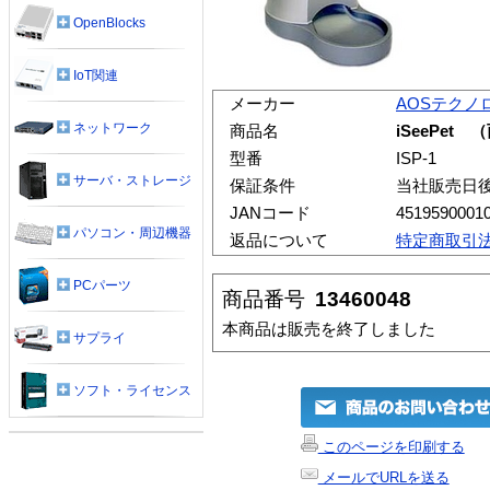
OpenBlocks
IoT関連
メーカー
AOSテクノ
ネットワーク
商品名
iSeePet
型番
ISP-1
サーバ・ストレージ
保証条件
当社販売日
JANコード
4519590001
パソコン・周辺機器
返品について
特定商取引
PCパーツ
商品番号
13460048
本商品は販売を終了しました
サプライ
ソフト・ライセンス
このページを印刷する
メールでURLを送る