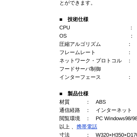
とができます。
■ 技術仕様
CPU ： 32bit
OS ： 組込みL
圧縮アルゴリズム ： ウ
フレームレート ： 30
ネットワーク・プロトコル ： T
フードサーバ制御
インターフェース ： 10B
■ 製品仕様
材質 ： ABS
通信経路 ： インターネット
閲覧環境 ： PC Windows98/98SE
以上 、
携帯電話
寸法 ： W320×H350×D1