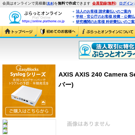
会員はオンラインで見積書(
)を
無料で作成
できます
会員登録(無料)
ログイン
見本
法人のお客様 請求書払いのご案内
学校・官公庁のお客様 校費・公費
研究機関のお客様 科研費払いのご案
AXIS AXIS 240 Camera 
バー)