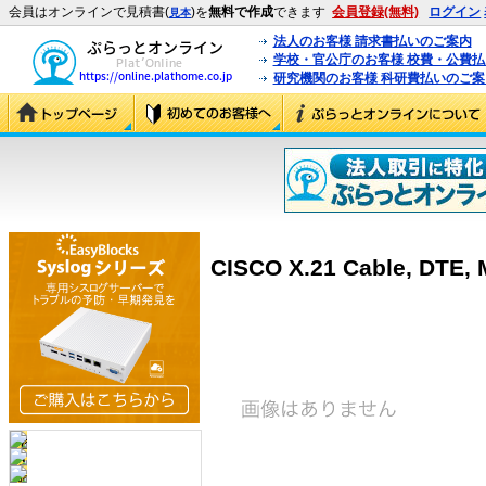
会員はオンラインで見積書(
)を
無料で作成
できます
会員登録(無料)
ログイン
見本
法人のお客様 請求書払いのご案内
学校・官公庁のお客様 校費・公費
研究機関のお客様 科研費払いのご案
CISCO X.21 Cable, DTE, 