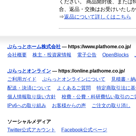
ください。 商品開封後、または
合、返品・交換はお受けいたし
⇒
返品について詳しくはこちら
ぷらっとホーム株式会社
—
https://www.plathome.co.jp/
会社概要
株主・投資家情報
電子公告
OpenBlocks
ぷらっとオンライン
—
https://online.plathome.co.jp/
ご利用ガイド
ぷらっとオンラインについて
見積書・納
配送・決済について
よくあるご質問
特定商取引法に基
個人情報取り扱い方針
校費・公費・科研費払い取引のご
IPv6への取り組み
お客様からの声
ご注文の取り消し
ソーシャルメディア
Twitter公式アカウント
Facebook公式ページ