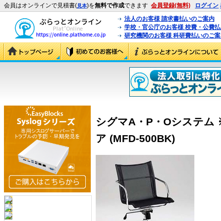
会員はオンラインで見積書(
)を
無料で作成
できます
会員登録(無料)
ログイン
見本
法人のお客様 請求書払いのご案内
学校・官公庁のお客様 校費・公費
研究機関のお客様 科研費払いのご案
シグマA・P・Oシステム ※
ア (MFD-500BK)