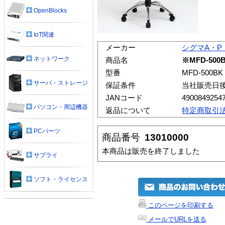
OpenBlocks
IoT関連
メーカー
シグマA・P
ネットワーク
商品名
※MFD-50
型番
MFD-500BK
サーバ・ストレージ
保証条件
当社販売日
JANコード
4900849254
パソコン・周辺機器
返品について
特定商取引
PCパーツ
商品番号
13010000
本商品は販売を終了しました
サプライ
ソフト・ライセンス
このページを印刷する
メールでURLを送る