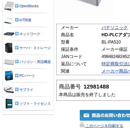
OpenBlocks
IoT関連
メーカー
パナソニック
ネットワーク
商品名
HD-PLCアダプ
型番
BL-PA510
サーバ・ストレージ
保証条件
メーカー保証
JANコード
498482482452
パソコン・周辺機器
返品について
特定商取引法
関連
メーカー商品
PCパーツ
商品番号
12981488
サプライ
本商品は販売を終了しました
ソフト・ライセンス
このページを印刷する