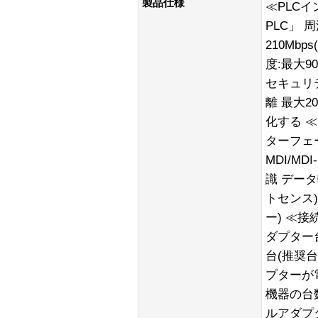
製品仕様
≪PLCイ
PLC」 
210Mb
度:最大90 
セキュリティ
離 最大2
化する 
ターフェース
MDI/M
識 データ転
トセンス)
ー) ≪接
ダプター
台(推奨
プターが
機器の台
ルアダプ