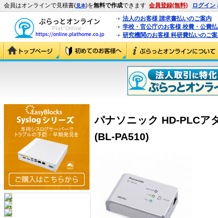
会員はオンラインで見積書(
)を
無料で作成
できます
会員登録(無料)
ログイン
見本
法人のお客様 請求書払いのご案内
学校・官公庁のお客様 校費・公費
研究機関のお客様 科研費払いのご案
パナソニック HD-PLCアダ
(BL-PA510)