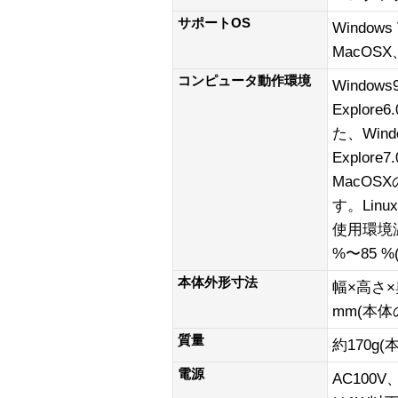
サポートOS
Windows
MacOSX、
コンピュータ動作環境
Windows
Explo
た、Windo
Explor
MacOSΧ
す。Linu
使用環境温
%〜85 
本体外形寸法
幅×高さ×奥
mm(本
質量
約170g(
電源
AC100V