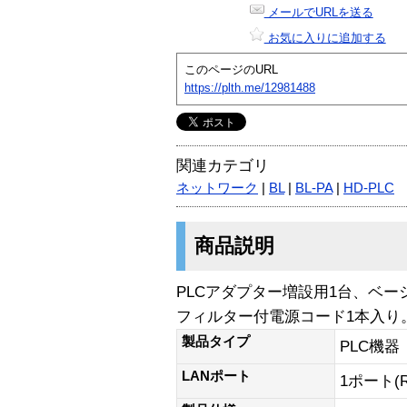
メールでURLを送る
お気に入りに追加する
このページのURL
https://plth.me/12981488
関連カテゴリ
ネットワーク
|
BL
|
BL-PA
|
HD-PLC
商品説明
PLCアダプター増設用1台、ベー
フィルター付電源コード1本入り
製品タイプ
PLC機器
LANポート
1ポート(