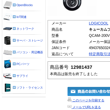
OpenBlocks
IoT関連
メーカー
LOGICOOL
ネットワーク
商品名
キューカム
型番
QCAM-200V
サーバ・ストレージ
保証条件
メーカー保
JANコード
4943765032
パソコン・周辺機器
返品について
特定商取引
PCパーツ
商品番号
12981437
本商品は販売を終了しました
サプライ
ソフト・ライセンス
このページを印刷する
メールでURLを送る