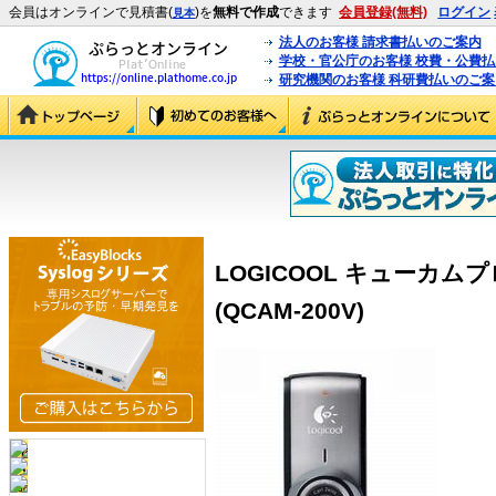
会員はオンラインで見積書(
)を
無料で作成
できます
会員登録(無料)
ログイン
見本
法人のお客様 請求書払いのご案内
学校・官公庁のお客様 校費・公費
研究機関のお客様 科研費払いのご案
LOGICOOL キューカ
(QCAM-200V)