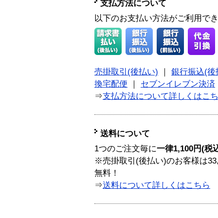
支払方法について
以下のお支払い方法がご利用で
売掛取引(後払い)
｜
銀行振込(後
換宅配便
｜
セブンイレブン決済
⇒
支払方法について詳しくはこ
送料について
1つのご注文毎に
一律1,100円(税
※売掛取引(後払い)のお客様は33
無料！
⇒
送料について詳しくはこちら