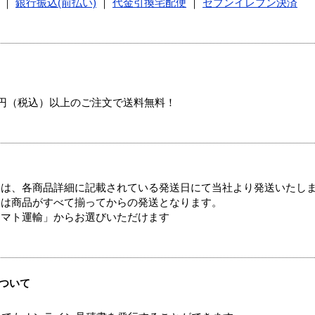
｜
銀行振込(前払い)
｜
代金引換宅配便
｜
セブンイレブン決済
00円（税込）以上のご注文で送料無料！
ては、各商品詳細に記載されている発送日にて当社より発送いたし
送は商品がすべて揃ってからの発送となります。
ヤマト運輸」からお選びいただけます
ついて