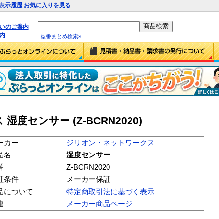
表示履歴
お気に入りを見る
払いのご案内
内
型番まとめ検索»
度センサー (Z-BCRN2020)
ーカー
ジリオン・ネットワークス
品名
湿度センサー
番
Z-BCRN2020
証条件
メーカー保証
品について
特定商取引法に基づく表示
連
メーカー商品ページ