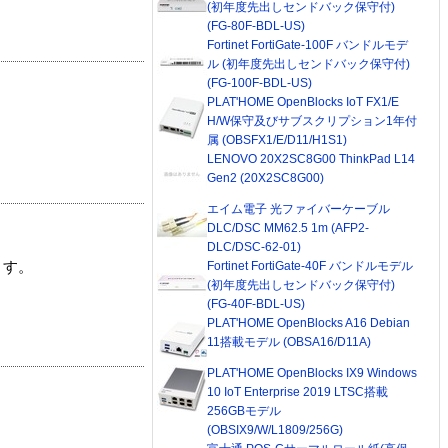
(初年度先出しセンドバック保守付)
(FG-80F-BDL-US)
Fortinet FortiGate-100F バンドルモデ
ル (初年度先出しセンドバック保守付)
(FG-100F-BDL-US)
PLAT'HOME OpenBlocks IoT FX1/E
H/W保守及びサブスクリプション1年付
属 (OBSFX1/E/D11/H1S1)
LENOVO 20X2SC8G00 ThinkPad L14
Gen2 (20X2SC8G00)
エイム電子 光ファイバーケーブル
DLC/DSC MM62.5 1m (AFP2-
DLC/DSC-62-01)
Fortinet FortiGate-40F バンドルモデル
ます。
(初年度先出しセンドバック保守付)
(FG-40F-BDL-US)
PLAT'HOME OpenBlocks A16 Debian
11搭載モデル (OBSA16/D11A)
PLAT'HOME OpenBlocks IX9 Windows
10 IoT Enterprise 2019 LTSC搭載
256GBモデル
(OBSIX9/W/L1809/256G)