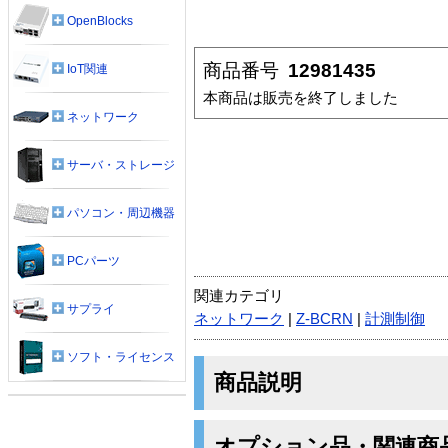
OpenBlocks
商品番号
12981435
IoT関連
本商品は販売を終了しました
ネットワーク
サーバ・ストレージ
パソコン・周辺機器
PCパーツ
関連カテゴリ
サプライ
ネットワーク
|
Z-BCRN
|
計測制御
ソフト・ライセンス
商品説明
オプション品・関連商