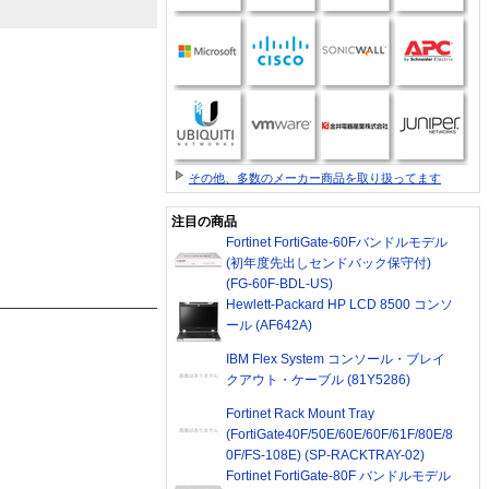
その他、多数のメーカー商品を取り扱ってます
注目の商品
Fortinet FortiGate-60Fバンドルモデル
(初年度先出しセンドバック保守付)
(FG-60F-BDL-US)
Hewlett-Packard HP LCD 8500 コンソ
ール (AF642A)
IBM Flex System コンソール・ブレイ
クアウト・ケーブル (81Y5286)
Fortinet Rack Mount Tray
(FortiGate40F/50E/60E/60F/61F/80E/8
0F/FS-108E) (SP-RACKTRAY-02)
Fortinet FortiGate-80F バンドルモデル