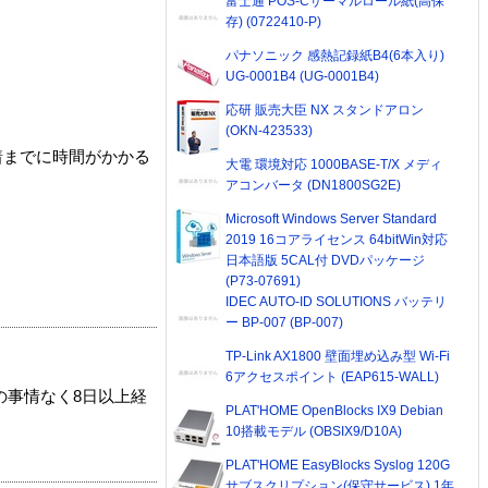
富士通 POS-Cサーマルロール紙(高保
存) (0722410-P)
パナソニック 感熱記録紙B4(6本入り)
UG-0001B4 (UG-0001B4)
応研 販売大臣 NX スタンドアロン
(OKN-423533)
着までに時間がかかる
大電 環境対応 1000BASE-T/X メディ
アコンバータ (DN1800SG2E)
Microsoft Windows Server Standard
2019 16コアライセンス 64bitWin対応
日本語版 5CAL付 DVDパッケージ
(P73-07691)
IDEC AUTO-ID SOLUTIONS バッテリ
ー BP-007 (BP-007)
TP-Link AX1800 壁面埋め込み型 Wi-Fi
6アクセスポイント (EAP615-WALL)
の事情なく8日以上経
PLAT'HOME OpenBlocks IX9 Debian
10搭載モデル (OBSIX9/D10A)
PLAT'HOME EasyBlocks Syslog 120G
サブスクリプション(保守サービス) 1年