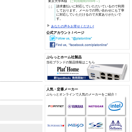
東京大学/K様
(ご利用期間2009年～)
“
請求書払いに対応していただいているので利用
しております。メールでの問い合わせにも丁寧
に対応していただけるので大変ありがたいで
す。
あなたの声をお寄せください!
公式アカウント / ページ
ぷらっとホーム社製品
当社ブランドの製品情報はこちら
人気・定番メーカー
ぷらっとオンラインで人気のメーカーをご紹介！