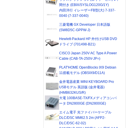
間付き (EBIX/SYSLOG120G/1Y)
内田洋行 イレーザーFB型(大) 7-337-
0040 (7-337-0040)
三菱電機 GX Developer 日本語版
(SW8D5C-GPPW-J)
Hewlett-Packard HP 外付けUSB DVD
ドライブ (701498-B21)
CISCO Japan 250V AC Type A Power
Cable (CAB-TA-250V-JP=)
PLAT'HOME OpenBlocks IX9 Debian
11搭載モデル (OBSIX9/D11A)
金井電器産業 MINI KEYBOARD Pro
USBモデル 英語版 (金井電器)
(HMB632KUS/R)
大電 100BASE-TX/FXメディアコンバ
ータ DN2800GE (DN2800GE)
エイム電子 光ファイバーケーブル
DLC/DSC MM62.5 2m (AFP2-
DLC/DSC-62-02)