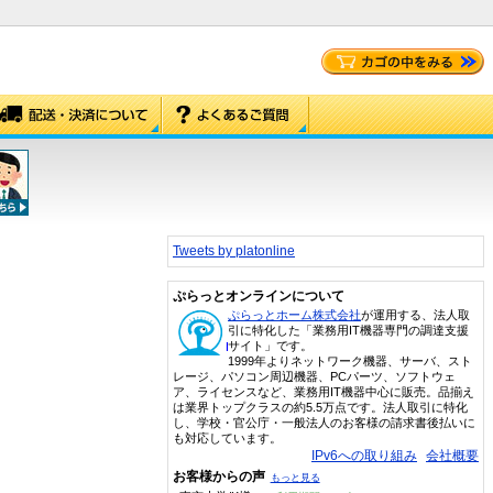
Tweets by platonline
ぷらっとオンラインについて
ぷらっとホーム株式会社
が運用する、法人取
引に特化した「業務用IT機器専門の調達支援
サイト」です。
1999年よりネットワーク機器、サーバ、スト
レージ、パソコン周辺機器、PCパーツ、ソフトウェ
ア、ライセンスなど、業務用IT機器中心に販売。品揃え
は業界トップクラスの約5.5万点です。法人取引に特化
し、学校・官公庁・一般法人のお客様の請求書後払いに
も対応しています。
IPv6への取り組み
会社概要
お客様からの声
もっと見る