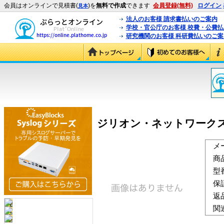
会員はオンラインで見積書(
)を
無料で作成
できます
会員登録(無料)
ログイン
見本
法人のお客様 請求書払いのご案内
学校・官公庁のお客様 校費・公費
研究機関のお客様 科研費払いのご案
ジリオン・ネットワークス 湿
メ
商
型
保
返
関