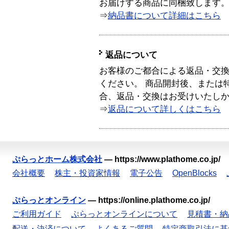
お届けする商品に同梱致します
⇒
納品書について詳細はこちら
返品について
お客様のご都合による返品・交
ください。 商品開封後、または
合、返品・交換はお受けいたし
⇒
返品について詳しくはこちら
ぷらっとホーム株式会社
—
https://www.plathome.co.jp/
会社概要
株主・投資家情報
電子公告
OpenBlocks
ぷらっとオンライン
—
https://online.plathome.co.jp/
ご利用ガイド
ぷらっとオンラインについて
見積書・納
配送・決済について
よくあるご質問
特定商取引法に基