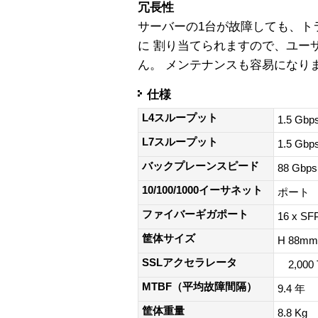
冗長性
サーバーの1台が故障しても、ト
に 割り当てられますので、ユー
ん。 メンテナンスも容易になり
仕様
L4スループット
1.5 Gbp
L7スループット
1.5 Gbp
バックプレーンスピード
88 Gbps
10/100/1000イーサネット
ポート 
ファイバーギガポート
16 x SF
筐体サイズ
H 88mm
SSLアクセラレータ
2,000 
MTBF（平均故障間隔）
9.4 年
筐体重量
8.8 Kg