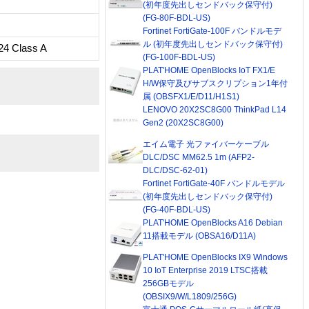
(初年度先出しセンドバック保守付)
(FG-80F-BDL-US)
Fortinet FortiGate-100F バンドルモデ
ル (初年度先出しセンドバック保守付)
4 Class A
(FG-100F-BDL-US)
PLAT'HOME OpenBlocks IoT FX1/E
H/W保守及びサブスクリプション1年付
属 (OBSFX1/E/D11/H1S1)
LENOVO 20X2SC8G00 ThinkPad L14
Gen2 (20X2SC8G00)
エイム電子 光ファイバーケーブル
DLC/DSC MM62.5 1m (AFP2-
DLC/DSC-62-01)
Fortinet FortiGate-40F バンドルモデル
(初年度先出しセンドバック保守付)
(FG-40F-BDL-US)
PLAT'HOME OpenBlocks A16 Debian
11搭載モデル (OBSA16/D11A)
PLAT'HOME OpenBlocks IX9 Windows
10 IoT Enterprise 2019 LTSC搭載
256GBモデル
(OBSIX9/W/L1809/256G)