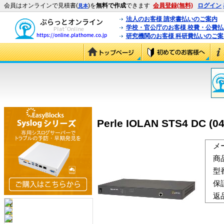
会員はオンラインで見積書(
)を
無料で作成
できます
会員登録(無料)
ログイン
見本
法人のお客様 請求書払いのご案内
学校・官公庁のお客様 校費・公費
研究機関のお客様 科研費払いのご案
Perle IOLAN STS4 DC (0
メ
商
型
保
返