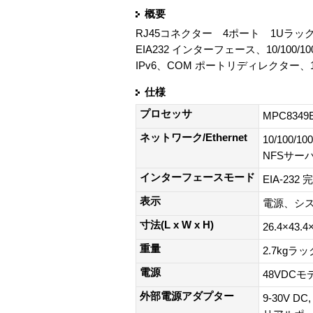
概要
RJ45コネクター 4ポート 1Uラック
EIA232 インターフェース、10/10
IPv6、COM ポートリディレクター、15
仕様
プロセッサ
MPC8349
ネットワーク/Ethernet
10/100
NFSサー
インターフェースモード
EIA-23
表示
電源、シ
寸法(L x W x H)
26.4×43.4×
重量
2.7kg
電源
48VDC
外部電源アダプター
9-30V 