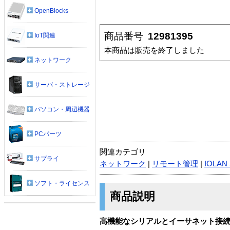
OpenBlocks
商品番号
12981395
IoT関連
本商品は販売を終了しました
ネットワーク
サーバ・ストレージ
パソコン・周辺機器
PCパーツ
関連カテゴリ
サプライ
ネットワーク
|
リモート管理
|
IOLAN
ソフト・ライセンス
商品説明
高機能なシリアルとイーサネット接続を実