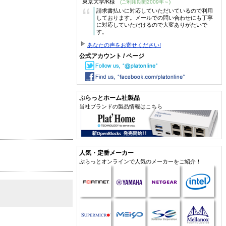
東京大学/K様
(ご利用期間2009年～)
“
請求書払いに対応していただいているので利用
しております。メールでの問い合わせにも丁寧
に対応していただけるので大変ありがたいで
す。
あなたの声をお寄せください!
公式アカウント / ページ
ぷらっとホーム社製品
当社ブランドの製品情報はこちら
人気・定番メーカー
ぷらっとオンラインで人気のメーカーをご紹介！