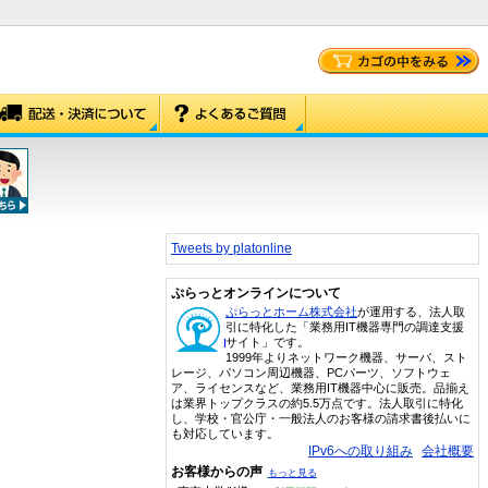
Tweets by platonline
ぷらっとオンラインについて
ぷらっとホーム株式会社
が運用する、法人取
引に特化した「業務用IT機器専門の調達支援
サイト」です。
1999年よりネットワーク機器、サーバ、スト
レージ、パソコン周辺機器、PCパーツ、ソフトウェ
ア、ライセンスなど、業務用IT機器中心に販売。品揃え
は業界トップクラスの約5.5万点です。法人取引に特化
し、学校・官公庁・一般法人のお客様の請求書後払いに
も対応しています。
IPv6への取り組み
会社概要
お客様からの声
もっと見る