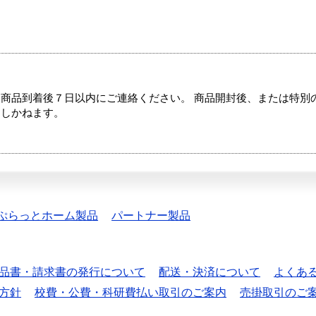
商品到着後７日以内にご連絡ください。 商品開封後、または特別
たしかねます。
ぷらっとホーム製品
パートナー製品
品書・請求書の発行について
配送・決済について
よくあ
方針
校費・公費・科研費払い取引のご案内
売掛取引のご