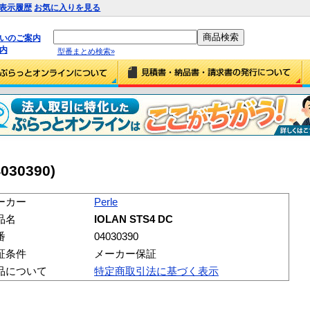
表示履歴
お気に入りを見る
払いのご案内
内
型番まとめ検索»
4030390)
ーカー
Perle
品名
IOLAN STS4 DC
番
04030390
証条件
メーカー保証
品について
特定商取引法に基づく表示