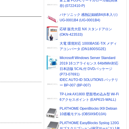
富士通 POS-Cサーマルロール紙(高保
存) (0722410-P)
パナソニック 感熱記録紙B4(6本入り)
UG-0001B4 (UG-0001B4)
応研 販売大臣 NX スタンドアロン
(OKN-423533)
大電 環境対応 1000BASE-T/X メディ
アコンバータ (DN1800SG2E)
Microsoft Windows Server Standard
2019 16コアライセンス 64bitWin対応
日本語版 5CAL付 DVDパッケージ
(P73-07691)
IDEC AUTO-ID SOLUTIONS バッテリ
ー BP-007 (BP-007)
TP-Link AX1800 壁面埋め込み型 Wi-Fi
6アクセスポイント (EAP615-WALL)
PLAT'HOME OpenBlocks IX9 Debian
10搭載モデル (OBSIX9/D10A)
PLAT'HOME EasyBlocks Syslog 120G
サブスクリプション(保守サービス) 1年