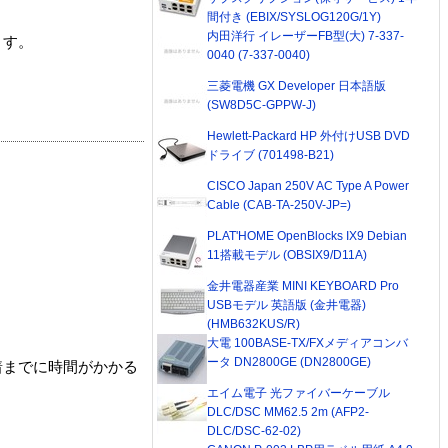
間付き (EBIX/SYSLOG120G/1Y)
内田洋行 イレーザーFB型(大) 7-337-
ます。
0040 (7-337-0040)
三菱電機 GX Developer 日本語版
(SW8D5C-GPPW-J)
Hewlett-Packard HP 外付けUSB DVD
ドライブ (701498-B21)
CISCO Japan 250V AC Type A Power
Cable (CAB-TA-250V-JP=)
PLAT'HOME OpenBlocks IX9 Debian
11搭載モデル (OBSIX9/D11A)
金井電器産業 MINI KEYBOARD Pro
USBモデル 英語版 (金井電器)
(HMB632KUS/R)
大電 100BASE-TX/FXメディアコンバ
ータ DN2800GE (DN2800GE)
着までに時間がかかる
エイム電子 光ファイバーケーブル
DLC/DSC MM62.5 2m (AFP2-
DLC/DSC-62-02)