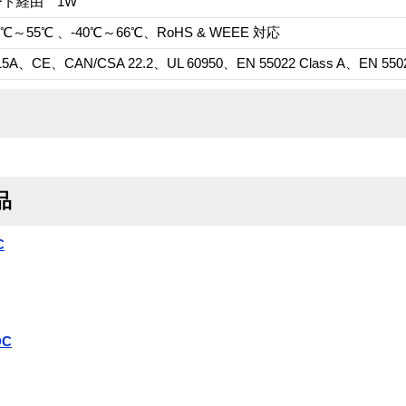
ト経由 1W
℃～55℃ 、-40℃～66℃、RoHS & WEEE 対応
 15A、CE、CAN/CSA 22.2、UL 60950、EN 55022 Class A、EN 5502
品
C
DC