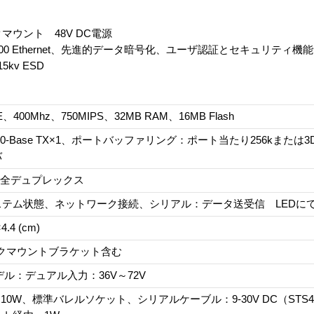
マウント 48V DC電源
0/1000 Ethernet、先進的データ暗号化、ユーザ認証とセキュリテ
kv ESD
E、400Mhz、750MIPS、32MB RAM、16MB Flash
/1000-Base TX×1、ポートバッファリング：ポート当たり256kまた
バ
2 完全デュプレックス
ステム状態、ネットワーク接続、シリアル：データ送受信 LEDに
4.4 (cm)
ラックマウントブラケット含む
モデル：デュアル入力：36V～72V
DC, 10W、標準バレルソケット、シリアルケーブル：9-30V DC（ST