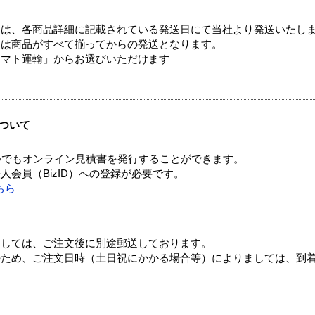
ては、各商品詳細に記載されている発送日にて当社より発送いたし
送は商品がすべて揃ってからの発送となります。
ヤマト運輸」からお選びいただけます
ついて
つでもオンライン見積書を発行することができます。
会員（BizID）への登録が必要です。
ちら
ましては、ご注文後に別途郵送しております。
のため、ご注文日時（土日祝にかかる場合等）によりましては、到