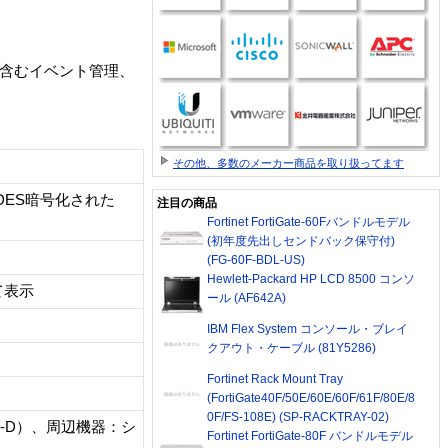
ィ機能含むイベント管理、
その他、多数のメーカー商品を取り扱ってます
は3DES暗号化された
注目の商品
Fortinet FortiGate-60Fバンドルモデル
(初年度先出しセンドバック保守付)
(FG-60F-BDL-US)
Hewlett-Packard HP LCD 8500 コンソ
て表示
ール (AF642A)
IBM Flex System コンソール・ブレイ
クアウト・ケーブル (81Y5286)
Fortinet Rack Mount Tray
(FortiGate40F/50E/60E/60F/61F/80E/8
0F/FS-108E) (SP-RACKTRAY-02)
S4-D）、周辺機器：シ
Fortinet FortiGate-80F バンドルモデル