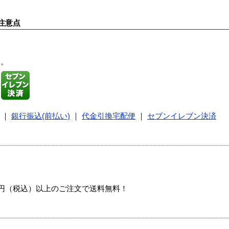
注意点
す。
｜
銀行振込(前払い)
｜
代金引換宅配便
｜
セブンイレブン決済
00円（税込）以上のご注文で送料無料！