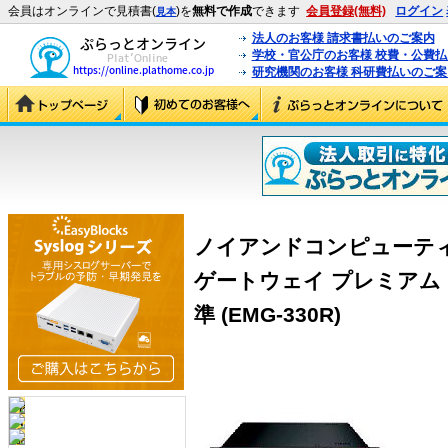
会員はオンラインで見積書(
)を
無料で作成
できます
会員登録(無料)
ログイン
見本
法人のお客様 請求書払いのご案内
学校・官公庁のお客様 校費・公費
研究機関のお客様 科研費払いのご案
ノイアンドコンピューテ
ゲートウェイ プレミアム・
準 (EMG-330R)