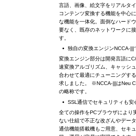
言語、画像、絵文字をリアルタ
コンテンツ変換する機能を中心
な機能を一体化。面倒なハード
要なく、既存のネットワークに
す。
独自の変換エンジンNCCA-|
変換エンジン部分は開発言語にC
速変換アルゴリズム、キャッシュ
合わせて最適にチューニングす
求しました。 ※NCCA-|||はNeu Conten
の略称です。
SSL通信でセキュリティも安
全ての操作をPCブラウザにより
ない仕組で不正な改ざんやデータ
通信機能搭載機もご用意、セキ