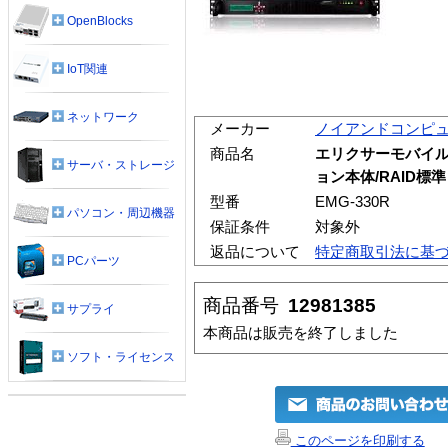
OpenBlocks
IoT関連
ネットワーク
メーカー
ノイアンドコンピ
商品名
エリクサーモバイル
サーバ・ストレージ
ョン本体/RAID標準
型番
EMG-330R
パソコン・周辺機器
保証条件
対象外
返品について
特定商取引法に基
PCパーツ
商品番号
12981385
サプライ
本商品は販売を終了しました
ソフト・ライセンス
このページを印刷する