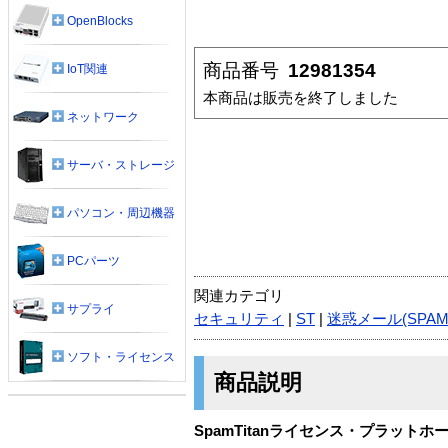
OpenBlocks
商品番号
12981354
IoT関連
本商品は販売を終了しました
ネットワーク
サーバ・ストレージ
パソコン・周辺機器
PCパーツ
関連カテゴリ
サプライ
セキュリティ
|
ST
|
迷惑メール(SPAM
ソフト・ライセンス
商品説明
SpamTitanライセンス・プラット