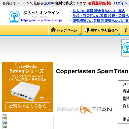
会員はオンラインで見積書(
)を
無料で作成
できます
会員登録(無料)
ログイン
見本
法人のお客様 請求書払いのご案内
学校・官公庁のお客様 校費・公費
研究機関のお客様 科研費払いのご案
Copperfasten SpamT
メ
商
型
保
返