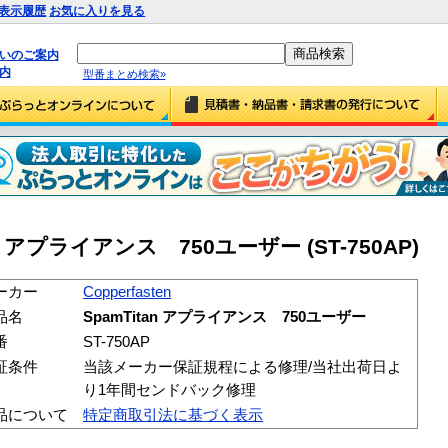
表示履歴
お気に入りを見る
払いのご案内
内
型番まとめ検索»
itan アプライアンス 750ユーザー (ST-750AP)
ーカー
Copperfasten
品名
SpamTitan アプライアンス 750ユーザー
番
ST-750AP
証条件
当該メーカー保証規程による修理/当社出荷日よ
り1年間センドバック修理
品について
特定商取引法に基づく表示