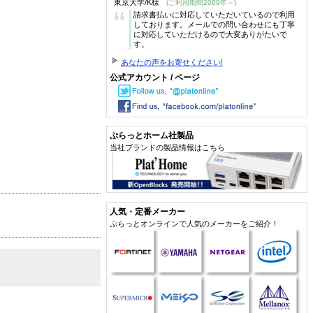
東京大学/K様
(ご利用期間2009年～)
“
請求書払いに対応していただいているので利用
しております。メールでの問い合わせにも丁寧
に対応していただけるので大変ありがたいで
す。
あなたの声をお寄せください!
公式アカウント / ページ
ぷらっとホーム社製品
当社ブランドの製品情報はこちら
人気・定番メーカー
ぷらっとオンラインで人気のメーカーをご紹介！