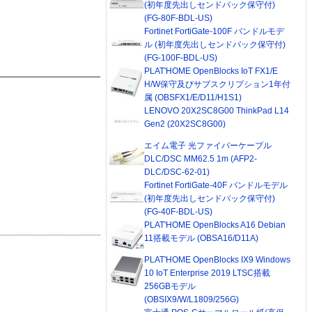
(初年度先出しセンドバック保守付)
(FG-80F-BDL-US)
Fortinet FortiGate-100F バンドルモデ
ル (初年度先出しセンドバック保守付)
(FG-100F-BDL-US)
PLAT'HOME OpenBlocks IoT FX1/E
H/W保守及びサブスクリプション1年付
属 (OBSFX1/E/D11/H1S1)
LENOVO 20X2SC8G00 ThinkPad L14
Gen2 (20X2SC8G00)
エイム電子 光ファイバーケーブル
DLC/DSC MM62.5 1m (AFP2-
DLC/DSC-62-01)
Fortinet FortiGate-40F バンドルモデル
(初年度先出しセンドバック保守付)
(FG-40F-BDL-US)
PLAT'HOME OpenBlocks A16 Debian
11搭載モデル (OBSA16/D11A)
PLAT'HOME OpenBlocks IX9 Windows
10 IoT Enterprise 2019 LTSC搭載
256GBモデル
(OBSIX9/W/L1809/256G)