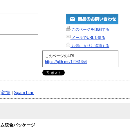
このページを印刷する
メールでURLを送る
お気に入りに追加する
このページのURL
https://plth.me/12981354
)対策
|
SpamTitan
ホーム統合パッケージ