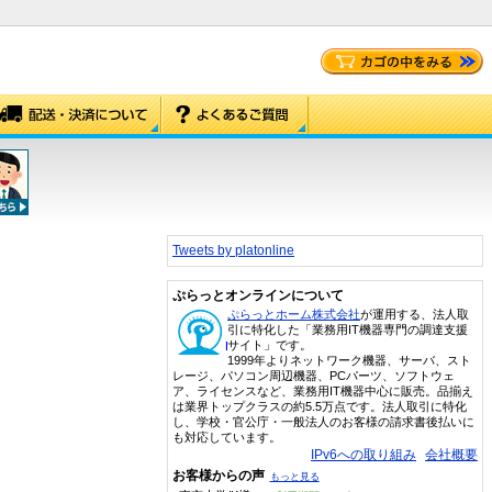
Tweets by platonline
ぷらっとオンラインについて
ぷらっとホーム株式会社
が運用する、法人取
引に特化した「業務用IT機器専門の調達支援
サイト」です。
1999年よりネットワーク機器、サーバ、スト
レージ、パソコン周辺機器、PCパーツ、ソフトウェ
ア、ライセンスなど、業務用IT機器中心に販売。品揃え
は業界トップクラスの約5.5万点です。法人取引に特化
し、学校・官公庁・一般法人のお客様の請求書後払いに
も対応しています。
IPv6への取り組み
会社概要
お客様からの声
もっと見る