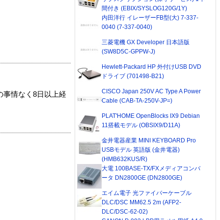
間付き (EBIX/SYSLOG120G/1Y)
内田洋行 イレーザーFB型(大) 7-337-
0040 (7-337-0040)
三菱電機 GX Developer 日本語版
(SW8D5C-GPPW-J)
Hewlett-Packard HP 外付けUSB DVD
ドライブ (701498-B21)
CISCO Japan 250V AC Type A Power
の事情なく8日以上経
Cable (CAB-TA-250V-JP=)
PLAT'HOME OpenBlocks IX9 Debian
11搭載モデル (OBSIX9/D11A)
金井電器産業 MINI KEYBOARD Pro
USBモデル 英語版 (金井電器)
(HMB632KUS/R)
大電 100BASE-TX/FXメディアコンバ
ータ DN2800GE (DN2800GE)
エイム電子 光ファイバーケーブル
DLC/DSC MM62.5 2m (AFP2-
DLC/DSC-62-02)