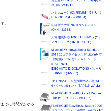
富士通 POS-Cサーマルロール紙(高保
存) (0722410-P)
パナソニック 感熱記録紙B4(6本入り)
UG-0001B4 (UG-0001B4)
ます。
応研 販売大臣 NX スタンドアロン
(OKN-423533)
大電 環境対応 1000BASE-T/X メディ
アコンバータ (DN1800SG2E)
Microsoft Windows Server Standard
2019 16コアライセンス 64bitWin対応
日本語版 5CAL付 DVDパッケージ
(P73-07691)
IDEC AUTO-ID SOLUTIONS バッテリ
ー BP-007 (BP-007)
TP-Link AX1800 壁面埋め込み型 Wi-Fi
6アクセスポイント (EAP615-WALL)
PLAT'HOME OpenBlocks IX9 Debian
10搭載モデル (OBSIX9/D10A)
着までに時間がかかる
PLAT'HOME EasyBlocks Syslog 120G
サブスクリプション(保守サービス) 1年