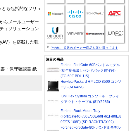
でもっとも包括的なソリュ
ツからメールユーザー
リティソリューション
yAV）を搭載した強
その他、多数のメーカー商品を取り扱ってます
注目の商品
Fortinet FortiGate-60Fバンドルモデル
証書・保守確認書 紙
(初年度先出しセンドバック保守付)
(FG-60F-BDL-US)
Hewlett-Packard HP LCD 8500 コンソ
ール (AF642A)
IBM Flex System コンソール・ブレイ
クアウト・ケーブル (81Y5286)
Fortinet Rack Mount Tray
(FortiGate40F/50E/60E/60F/61F/80E/8
0F/FS-108E) (SP-RACKTRAY-02)
Fortinet FortiGate-80F バンドルモデル