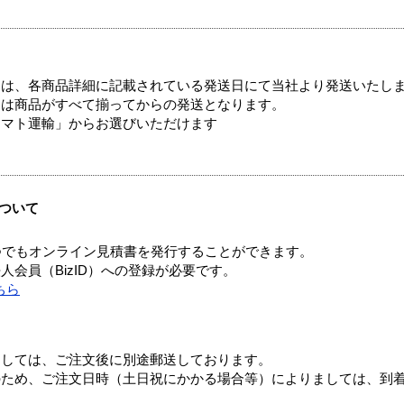
ては、各商品詳細に記載されている発送日にて当社より発送いたし
送は商品がすべて揃ってからの発送となります。
ヤマト運輸」からお選びいただけます
ついて
つでもオンライン見積書を発行することができます。
会員（BizID）への登録が必要です。
ちら
ましては、ご注文後に別途郵送しております。
のため、ご注文日時（土日祝にかかる場合等）によりましては、到