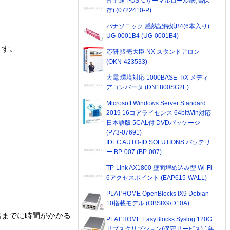
富士通 POS-Cサーマルロール紙(高保
存) (0722410-P)
パナソニック 感熱記録紙B4(6本入り)
UG-0001B4 (UG-0001B4)
ます。
応研 販売大臣 NX スタンドアロン
(OKN-423533)
大電 環境対応 1000BASE-T/X メディ
アコンバータ (DN1800SG2E)
Microsoft Windows Server Standard
2019 16コアライセンス 64bitWin対応
日本語版 5CAL付 DVDパッケージ
(P73-07691)
IDEC AUTO-ID SOLUTIONS バッテリ
ー BP-007 (BP-007)
TP-Link AX1800 壁面埋め込み型 Wi-Fi
6アクセスポイント (EAP615-WALL)
PLAT'HOME OpenBlocks IX9 Debian
10搭載モデル (OBSIX9/D10A)
着までに時間がかかる
PLAT'HOME EasyBlocks Syslog 120G
サブスクリプション(保守サービス) 1年