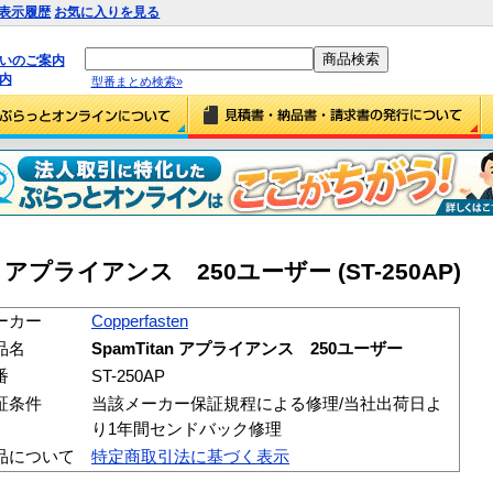
表示履歴
お気に入りを見る
払いのご案内
内
型番まとめ検索»
itan アプライアンス 250ユーザー (ST-250AP)
ーカー
Copperfasten
品名
SpamTitan アプライアンス 250ユーザー
番
ST-250AP
証条件
当該メーカー保証規程による修理/当社出荷日よ
り1年間センドバック修理
品について
特定商取引法に基づく表示