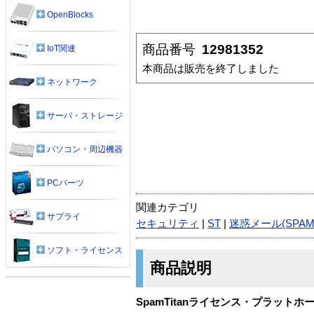
OpenBlocks
商品番号
12981352
IoT関連
本商品は販売を終了しました
ネットワーク
サーバ・ストレージ
パソコン・周辺機器
PCパーツ
関連カテゴリ
サプライ
セキュリティ
|
ST
|
迷惑メール(SPAM
ソフト・ライセンス
商品説明
SpamTitanライセンス・プラット