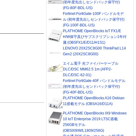
(初年度先出しセンドバック保守付)
(FG-80F-BDL-US)
Fortinet FortiGate-100F バンドルモデ
ル (初年度先出しセンドバック保守付)
(FG-100F-BDL-US)
PLAT'HOME OpenBlocks IoT FX1/E
H/W保守及びサブスクリプション1年付
属 (OBSFX1/E/D11/H1S1)
LENOVO 20X2SC8G00 ThinkPad L14
Gen2 (20X2SC8G00)
エイム電子 光ファイバーケーブル
DLC/DSC MM62.5 1m (AFP2-
DLC/DSC-62-01)
Fortinet FortiGate-40F バンドルモデル
(初年度先出しセンドバック保守付)
(FG-40F-BDL-US)
PLAT'HOME OpenBlocks A16 Debian
11搭載モデル (OBSA16/D11A)
PLAT'HOME OpenBlocks IX9 Windows
10 IoT Enterprise 2019 LTSC搭載
256GBモデル
(OBSIX9/W/L1809/256G)