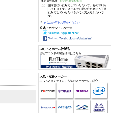
東京大学/K様
(ご利用期間2009年～)
“
請求書払いに対応していただいているので利用
しております。メールでの問い合わせにも丁寧
に対応していただけるので大変ありがたいで
す。
あなたの声をお寄せください!
公式アカウント / ページ
ぷらっとホーム社製品
当社ブランドの製品情報はこちら
人気・定番メーカー
ぷらっとオンラインで人気のメーカーをご紹介！