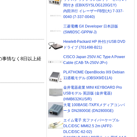
間付き (EBIX/SYSLOG120G/1Y)
内田洋行 イレーザーFB型(大) 7-337-
0040 (7-337-0040)
三菱電機 GX Developer 日本語版
(SW8D5C-GPPW-J)
Hewlett-Packard HP 外付けUSB DVD
ドライブ (701498-B21)
CISCO Japan 250V AC Type A Power
の事情なく8日以上経
Cable (CAB-TA-250V-JP=)
PLAT'HOME OpenBlocks IX9 Debian
11搭載モデル (OBSIX9/D11A)
金井電器産業 MINI KEYBOARD Pro
USBモデル 英語版 (金井電器)
(HMB632KUS/R)
大電 100BASE-TX/FXメディアコンバ
ータ DN2800GE (DN2800GE)
エイム電子 光ファイバーケーブル
DLC/DSC MM62.5 2m (AFP2-
DLC/DSC-62-02)