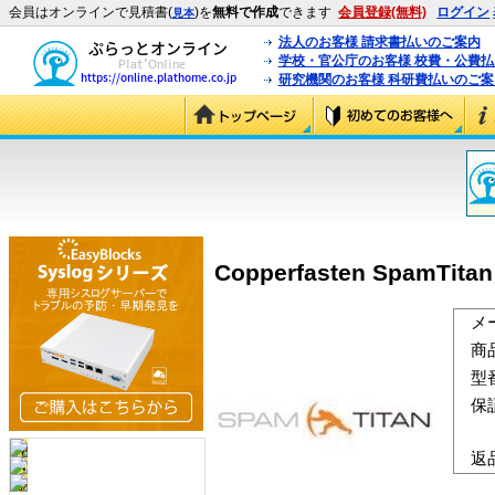
会員はオンラインで見積書(
)を
無料で作成
できます
会員登録(無料)
ログイン
見本
法人のお客様 請求書払いのご案内
学校・官公庁のお客様 校費・公費
研究機関のお客様 科研費払いのご案
Copperfasten SpamT
メ
商
型
保
返