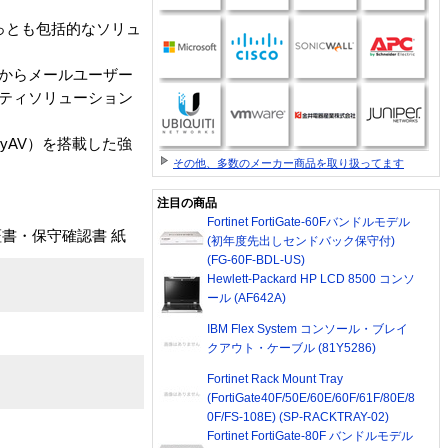
でもっとも包括的なソリュ
ツからメールユーザー
リティソリューション
yAV）を搭載した強
その他、多数のメーカー商品を取り扱ってます
注目の商品
Fortinet FortiGate-60Fバンドルモデル
証書・保守確認書 紙
(初年度先出しセンドバック保守付)
(FG-60F-BDL-US)
Hewlett-Packard HP LCD 8500 コンソ
ール (AF642A)
IBM Flex System コンソール・ブレイ
クアウト・ケーブル (81Y5286)
Fortinet Rack Mount Tray
(FortiGate40F/50E/60E/60F/61F/80E/8
0F/FS-108E) (SP-RACKTRAY-02)
Fortinet FortiGate-80F バンドルモデル