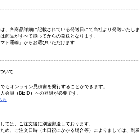
ては、各商品詳細に記載されている発送日にて当社より発送いたし
送は商品がすべて揃ってからの発送となります。
ヤマト運輸」からお選びいただけます
ついて
つでもオンライン見積書を発行することができます。
会員（BizID）への登録が必要です。
ちら
ましては、ご注文後に別途郵送しております。
のため、ご注文日時（土日祝にかかる場合等）によりましては、到