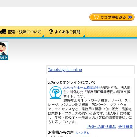
Tweets by platonline
ぷらっとオンラインについて
ぷらっとホーム株式会社
が運用する、法人取
引に特化した「業務用IT機器専門の調達支援
サイト」です。
1999年よりネットワーク機器、サーバ、スト
レージ、パソコン周辺機器、PCパーツ、ソフトウェ
ア、ライセンスなど、業務用IT機器中心に販売。品揃え
は業界トップクラスの約5.5万点です。法人取引に特化
し、学校・官公庁・一般法人のお客様の請求書後払いに
も対応しています。
IPv6への取り組み
会社概要
お客様からの声
もっと見る