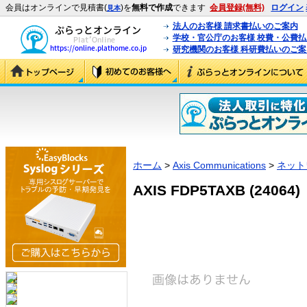
会員はオンラインで見積書(
)を
無料で作成
できます
会員登録(無料)
ログイン
見本
法人のお客様 請求書払いのご案内
学校・官公庁のお客様 校費・公費
研究機関のお客様 科研費払いのご案
ホーム
>
Axis Communications
>
ネット
AXIS FDP5TAXB (24064)