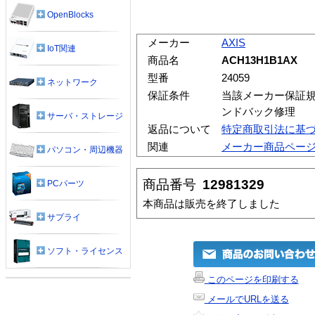
OpenBlocks
メーカー
AXIS
IoT関連
商品名
ACH13H1B1AX
型番
24059
ネットワーク
保証条件
当該メーカー保証規
ンドバック修理
サーバ・ストレージ
返品について
特定商取引法に基
関連
メーカー商品ペー
パソコン・周辺機器
商品番号
12981329
PCパーツ
本商品は販売を終了しました
サプライ
ソフト・ライセンス
このページを印刷する
メールでURLを送る