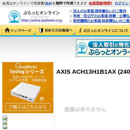
会員はオンラインで見積書(
)を
無料で作成
できます
会員登録(無料)
ログイン
見本
法人のお客様 請求書払いのご案内
学校・官公庁のお客様 校費・公費
研究機関のお客様 科研費払いのご案
AXIS ACH13H1B1AX (240