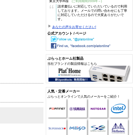
東京大学/K様
(ご利用期間2009年～)
“
請求書払いに対応していただいているので利用
しております。メールでの問い合わせにも丁寧
に対応していただけるので大変ありがたいで
す。
あなたの声をお寄せください!
公式アカウント / ページ
ぷらっとホーム社製品
当社ブランドの製品情報はこちら
人気・定番メーカー
ぷらっとオンラインで人気のメーカーをご紹介！