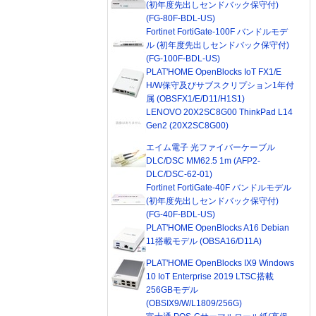
(初年度先出しセンドバック保守付)
(FG-80F-BDL-US)
Fortinet FortiGate-100F バンドルモデ
ル (初年度先出しセンドバック保守付)
(FG-100F-BDL-US)
PLAT'HOME OpenBlocks IoT FX1/E
H/W保守及びサブスクリプション1年付
属 (OBSFX1/E/D11/H1S1)
LENOVO 20X2SC8G00 ThinkPad L14
Gen2 (20X2SC8G00)
エイム電子 光ファイバーケーブル
DLC/DSC MM62.5 1m (AFP2-
DLC/DSC-62-01)
Fortinet FortiGate-40F バンドルモデル
(初年度先出しセンドバック保守付)
(FG-40F-BDL-US)
PLAT'HOME OpenBlocks A16 Debian
11搭載モデル (OBSA16/D11A)
PLAT'HOME OpenBlocks IX9 Windows
10 IoT Enterprise 2019 LTSC搭載
256GBモデル
(OBSIX9/W/L1809/256G)