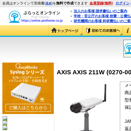
会員はオンラインで見積書(
)を
無料で作成
できます
会員登録(無料)
ログイン
見本
法人のお客様 請求書払いのご案内
学校・官公庁のお客様 校費・公費
研究機関のお客様 科研費払いのご案
AXIS AXIS 211W (0270-00
メ
商
型
保
J
返