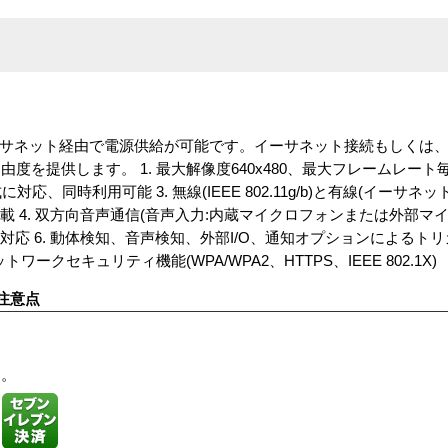
ーサネット経由で電源供給が可能です。イーサネット接続もしくは
を提供します。 1. 最大解像度640x480、最大フレームレート毎秒
式に対応、同時利用可能 3. 無線(IEEE 802.11g/b)と有線(イーサネット
電機能搭載 4. 双方向音声通信(音声入力:内蔵マイクロフォンまたは外部
ドレス対応 6. 動体検知、音声検知、外部I/O、通知オプションによる
ークセキュリティ機能(WPA/WPA2、HTTPS、IEEE 802.1X)
注意点
す。