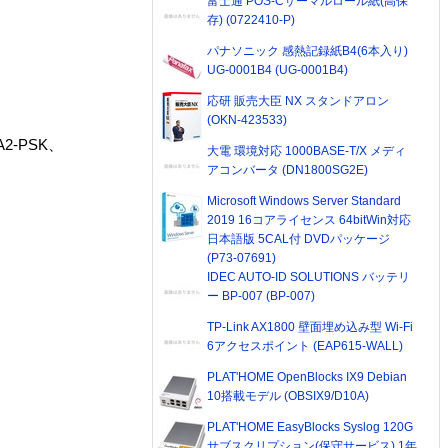
富士通 POS-Cサーマルロール紙(高保
存) (0722410-P)
パナソニック 感熱記録紙B4(6本入り)
UG-0001B4 (UG-0001B4)
応研 販売大臣 NX スタンドアロン
(OKN-423533)
2-PSK、
大電 環境対応 1000BASE-T/X メディ
アコンバータ (DN1800SG2E)
Microsoft Windows Server Standard
2019 16コアライセンス 64bitWin対応
日本語版 5CAL付 DVDパッケージ
(P73-07691)
IDEC AUTO-ID SOLUTIONS バッテリ
ー BP-007 (BP-007)
TP-Link AX1800 壁面埋め込み型 Wi-Fi
6アクセスポイント (EAP615-WALL)
PLAT'HOME OpenBlocks IX9 Debian
10搭載モデル (OBSIX9/D10A)
PLAT'HOME EasyBlocks Syslog 120G
サブスクリプション(保守サービス) 1年