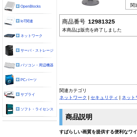
関
OpenBlocks
商品番号
12981325
IoT関連
本商品は販売を終了しました
ネットワーク
サーバ・ストレージ
パソコン・周辺機器
PCパーツ
関連カテゴリ
サプライ
ネットワーク
|
セキュリティ
|
ネット
ソフト・ライセンス
商品説明
すばらしい画質を提供する便利なワ