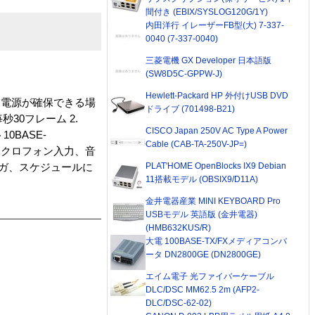
間付き (EBIX/SYSLOG120G/1Y)
内田洋行 イレーザーFB型(大) 7-337-
0040 (7-337-0040)
三菱電機 GX Developer 日本語版
(SW8D5C-GPPW-J)
Hewlett-Packard HP 外付けUSB DVD
、電源が確保できる場
ドライブ (701498-B21)
30フレーム 2.
CISCO Japan 250V AC Type A Power
10BASE-
Cable (CAB-TA-250V-JP=)
マイクロフォン入力、音
PLAT'HOME OpenBlocks IX9 Debian
トリガ、スケジュールに
11搭載モデル (OBSIX9/D11A)
金井電器産業 MINI KEYBOARD Pro
USBモデル 英語版 (金井電器)
(HMB632KUS/R)
大電 100BASE-TX/FXメディアコンバ
ータ DN2800GE (DN2800GE)
エイム電子 光ファイバーケーブル
DLC/DSC MM62.5 2m (AFP2-
DLC/DSC-62-02)