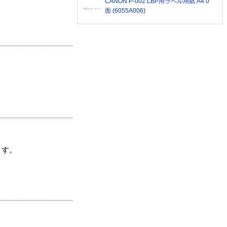
CANON P-002 LBP用ラベル用紙 A4 0
面 (6055A006)
ます。