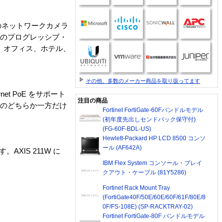
のネットワークカメラ
そのプログレッシブ・
舗、オフィス、ホテル、
その他、多数のメーカー商品を取り扱ってます
et PoE をサポート
注目の商品
クのどちらか一方だけ
Fortinet FortiGate-60Fバンドルモデル
(初年度先出しセンドバック保守付)
(FG-60F-BDL-US)
Hewlett-Packard HP LCD 8500 コンソ
ール (AF642A)
。AXIS 211W に
IBM Flex System コンソール・ブレイ
クアウト・ケーブル (81Y5286)
Fortinet Rack Mount Tray
(FortiGate40F/50E/60E/60F/61F/80E/8
0F/FS-108E) (SP-RACKTRAY-02)
Fortinet FortiGate-80F バンドルモデル