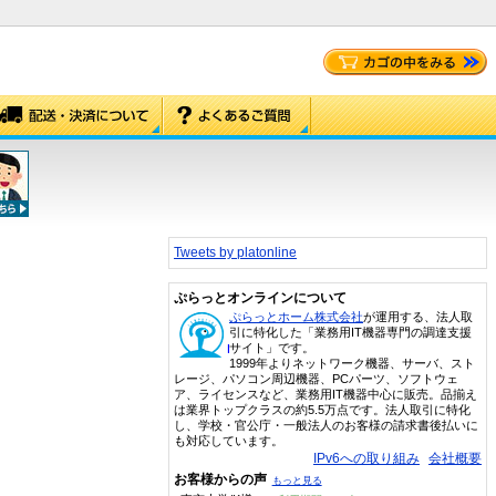
Tweets by platonline
ぷらっとオンラインについて
ぷらっとホーム株式会社
が運用する、法人取
引に特化した「業務用IT機器専門の調達支援
サイト」です。
1999年よりネットワーク機器、サーバ、スト
レージ、パソコン周辺機器、PCパーツ、ソフトウェ
ア、ライセンスなど、業務用IT機器中心に販売。品揃え
は業界トップクラスの約5.5万点です。法人取引に特化
し、学校・官公庁・一般法人のお客様の請求書後払いに
も対応しています。
IPv6への取り組み
会社概要
お客様からの声
もっと見る