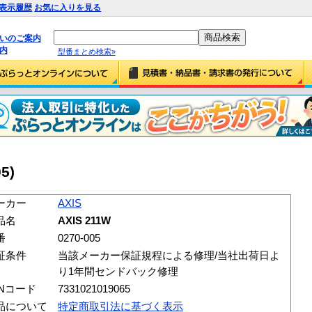
表示履歴
お気に入りを見る
払いのご案内
内
型番まとめ検索»
5)
ーカー
AXIS
品名
AXIS 211W
番
0270-005
証条件
当該メーカー保証規程による修理/当社出荷日よ
り1年間センドバック修理
ANコード
7331021019065
品について
特定商取引法に基づく表示