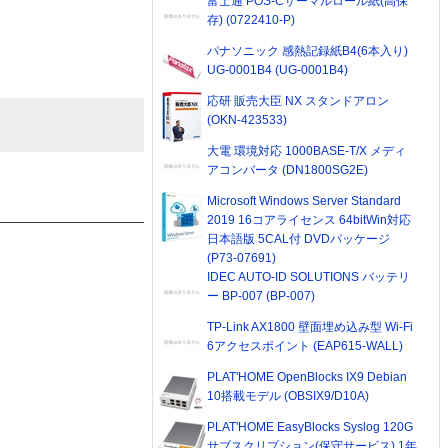
富士通 POS-Cサーマルロール紙(高保
存) (0722410-P)
パナソニック 感熱記録紙B4(6本入り)
UG-0001B4 (UG-0001B4)
応研 販売大臣 NX スタンドアロン
(OKN-423533)
大電 環境対応 1000BASE-T/X メディ
アコンバータ (DN1800SG2E)
Microsoft Windows Server Standard
2019 16コアライセンス 64bitWin対応
日本語版 5CAL付 DVDパッケージ
(P73-07691)
IDEC AUTO-ID SOLUTIONS バッテリ
ー BP-007 (BP-007)
TP-Link AX1800 壁面埋め込み型 Wi-Fi
6アクセスポイント (EAP615-WALL)
PLAT'HOME OpenBlocks IX9 Debian
10搭載モデル (OBSIX9/D10A)
PLAT'HOME EasyBlocks Syslog 120G
サブスクリプション(保守サービス) 1年