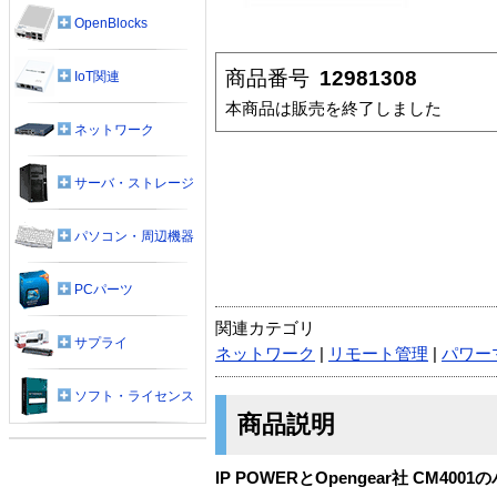
OpenBlocks
商品番号
12981308
IoT関連
本商品は販売を終了しました
ネットワーク
サーバ・ストレージ
パソコン・周辺機器
PCパーツ
関連カテゴリ
サプライ
ネットワーク
|
リモート管理
|
パワー
ソフト・ライセンス
商品説明
IP POWERとOpengear社 CM40