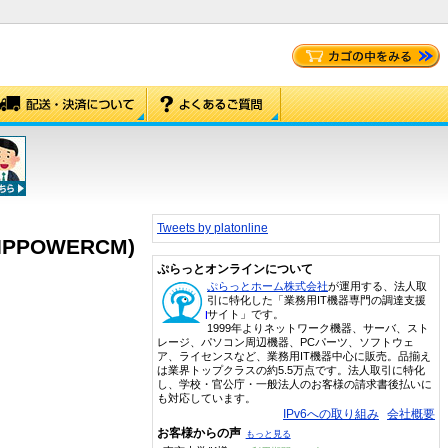
Tweets by platonline
PPOWERCM)
ぷらっとオンラインについて
ぷらっとホーム株式会社
が運用する、法人取
引に特化した「業務用IT機器専門の調達支援
サイト」です。
1999年よりネットワーク機器、サーバ、スト
レージ、パソコン周辺機器、PCパーツ、ソフトウェ
ア、ライセンスなど、業務用IT機器中心に販売。品揃え
は業界トップクラスの約5.5万点です。法人取引に特化
し、学校・官公庁・一般法人のお客様の請求書後払いに
も対応しています。
IPv6への取り組み
会社概要
お客様からの声
もっと見る