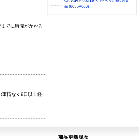
CANON P-002 LBP用ラベル用紙 A4 0
面 (6055A006)
着までに時間がかかる
の事情なく8日以上経
商品更新履歴