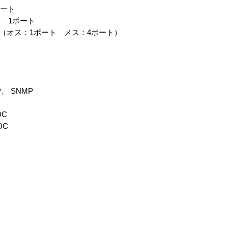
ポート
e-T 1ポート
タ （オス：1ポート メス：4ポート）
、 SNMP
DC
DC