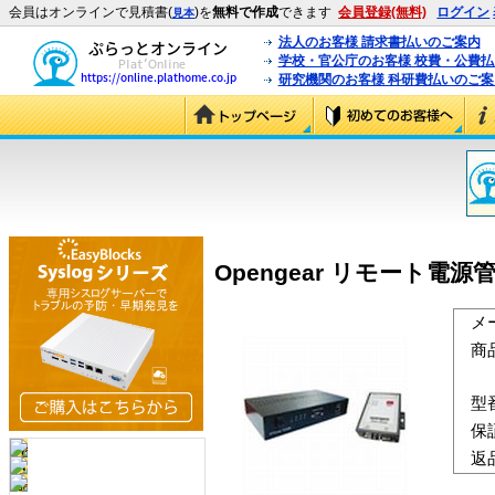
会員はオンラインで見積書(
)を
無料で作成
できます
会員登録(無料)
ログイン
見本
法人のお客様 請求書払いのご案内
学校・官公庁のお客様 校費・公費
研究機関のお客様 科研費払いのご案
Opengear リモート電源管
メ
商
型
保
返