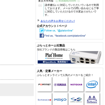
東京大学/K様
(ご利用期間2009年～)
“
請求書払いに対応していただいているので利用
しております。メールでの問い合わせにも丁寧
に対応していただけるので大変ありがたいで
す。
あなたの声をお寄せください!
公式アカウント / ページ
ぷらっとホーム社製品
当社ブランドの製品情報はこちら
人気・定番メーカー
ぷらっとオンラインで人気のメーカーをご紹介！