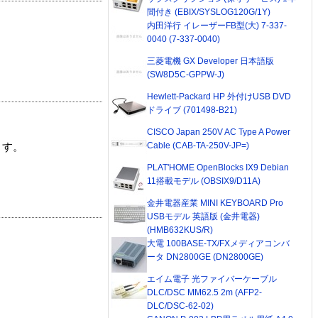
間付き (EBIX/SYSLOG120G/1Y)
内田洋行 イレーザーFB型(大) 7-337-
0040 (7-337-0040)
三菱電機 GX Developer 日本語版
(SW8D5C-GPPW-J)
Hewlett-Packard HP 外付けUSB DVD
ドライブ (701498-B21)
CISCO Japan 250V AC Type A Power
Cable (CAB-TA-250V-JP=)
ます。
PLAT'HOME OpenBlocks IX9 Debian
11搭載モデル (OBSIX9/D11A)
金井電器産業 MINI KEYBOARD Pro
USBモデル 英語版 (金井電器)
(HMB632KUS/R)
大電 100BASE-TX/FXメディアコンバ
ータ DN2800GE (DN2800GE)
エイム電子 光ファイバーケーブル
DLC/DSC MM62.5 2m (AFP2-
DLC/DSC-62-02)