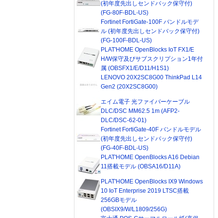
(初年度先出しセンドバック保守付)
(FG-80F-BDL-US)
Fortinet FortiGate-100F バンドルモデ
ル (初年度先出しセンドバック保守付)
(FG-100F-BDL-US)
PLAT'HOME OpenBlocks IoT FX1/E
H/W保守及びサブスクリプション1年付
属 (OBSFX1/E/D11/H1S1)
LENOVO 20X2SC8G00 ThinkPad L14
Gen2 (20X2SC8G00)
エイム電子 光ファイバーケーブル
DLC/DSC MM62.5 1m (AFP2-
DLC/DSC-62-01)
Fortinet FortiGate-40F バンドルモデル
(初年度先出しセンドバック保守付)
(FG-40F-BDL-US)
PLAT'HOME OpenBlocks A16 Debian
11搭載モデル (OBSA16/D11A)
PLAT'HOME OpenBlocks IX9 Windows
10 IoT Enterprise 2019 LTSC搭載
256GBモデル
(OBSIX9/W/L1809/256G)