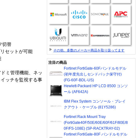
フ切替
その他、多数のメーカー商品を取り扱ってます
プリセットが可能
能
注目の商品
Fortinet FortiGate-60Fバンドルモデル
、アドミ管理機能、ネッ
(初年度先出しセンドバック保守付)
スイッチを監視する事
(FG-60F-BDL-US)
Hewlett-Packard HP LCD 8500 コンソ
ール (AF642A)
IBM Flex System コンソール・ブレイ
クアウト・ケーブル (81Y5286)
Fortinet Rack Mount Tray
(FortiGate40F/50E/60E/60F/61F/80E/8
0F/FS-108E) (SP-RACKTRAY-02)
Fortinet FortiGate-80F バンドルモデル