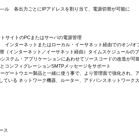
ロ―ル 各出力ごとにIPアドレスを割り当て、電源切替が可能に
ートサイトのPCまたはサーバの電源管理
 - インターネットまたはローカル・イーサネット経由でのオン/オ
フ切替（インターネット／イーサネット経由）タイムスケジュールの
ーのシステム・アプリケーションにあわせてソースコードの改造が可
PとコンフィグレーションSMTPメッセージをサポート
00 セキュアーゲートウエー製品と一緒に使う事で、より管理面で強化され
散している ネットワーク機器、ルーター、アドバンスネットワーク
ケース