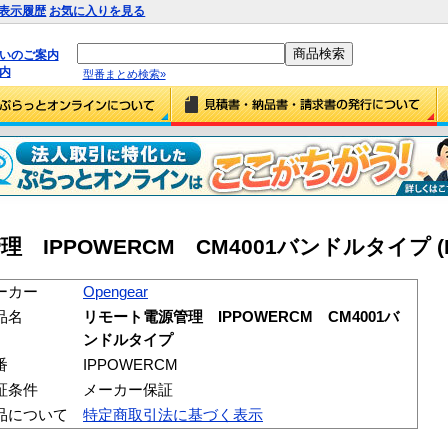
表示履歴
お気に入りを見る
払いのご案内
内
型番まとめ検索»
理 IPPOWERCM CM4001バンドルタイプ (I
ーカー
Opengear
品名
リモート電源管理 IPPOWERCM CM4001バ
ンドルタイプ
番
IPPOWERCM
証条件
メーカー保証
品について
特定商取引法に基づく表示