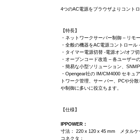
4つのAC電源をブラウザよりコント
【特長】
・ネットワークサーバー制御 – リモ
・全般の機器をAC電源コントロール
・タイマー電源切替 -電源オン/オ
・オープンコード改造 – 各ユーザ
・簡易な小型ソリューション、SNM
・Opengear社の IM/CM40
トワーク管理、サー バー、PCや分
や制御に多いに役立ちます。
【仕様】
IPPOWER：
寸法： 220 x 120 x 45 mm メタル
コネクタ：