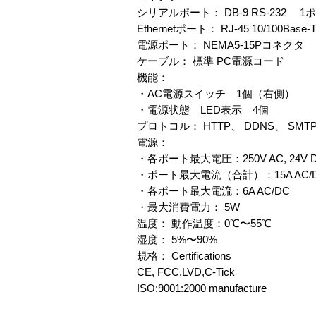
シリアルポート： DB-9 RS-232 1
Ethernetポート： RJ-45 10/100Bas
電源ポート： NEMA5-15Pコネク
ケーブル： 標準 PC電源コード
機能：
・AC電源スイッチ 1個（右側）
・電源状態 LED表示 4個
プロトコル： HTTP、 DDNS、 SMTP
電源：
・各ポート最大電圧：250V AC, 24V 
・ポート最大電流（合計）：15A AC/
・各ポート最大電流：6A AC/DC
・最大消費電力： 5W
温度： 動作温度：0℃〜55℃
湿度： 5%〜90%
規格： Certifications
CE, FCC,LVD,C-Tick
ISO:9001:2000 manufacture