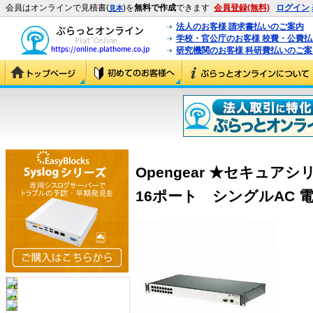
会員はオンラインで見積書(
)を
無料で作成
できます
会員登録(無料)
ログイン
見本
法人のお客様 請求書払いのご案内
学校・官公庁のお客様 校費・公費
研究機関のお客様 科研費払いのご案
Opengear ★セキュ
16ポート シングルAC 電源付