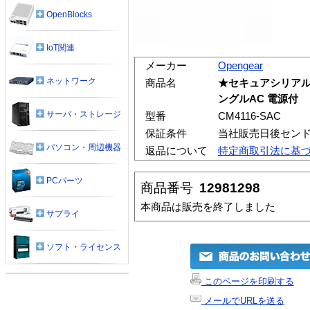
OpenBlocks
IoT関連
メーカー
Opengear
ネットワーク
商品名
★セキュアシリアル
ングルAC 電源付
サーバ・ストレージ
型番
CM4116-SAC
保証条件
当社販売日後セン
パソコン・周辺機器
返品について
特定商取引法に基
PCパーツ
商品番号
12981298
本商品は販売を終了しました
サプライ
ソフト・ライセンス
このページを印刷する
メールでURLを送る