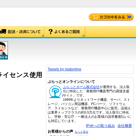
Tweets by platonline
aseライセンス使用
ぷらっとオンラインについて
ぷらっとホーム株式会社
が運用する、法人取
引に特化した「業務用IT機器専門の調達支援
サイト」です。
1999年よりネットワーク機器、サーバ、スト
レージ、パソコン周辺機器、PCパーツ、ソフトウェ
ア、ライセンスなど、業務用IT機器中心に販売。品揃え
は業界トップクラスの約5.5万点です。法人取引に特化
し、学校・官公庁・一般法人のお客様の請求書後払いに
も対応しています。
IPv6への取り組み
会社概要
お客様からの声
もっと見る