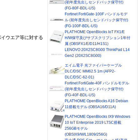
(初年度先出しセンドバック保守付)
(FG-80F-BDL-US)
Fortinet FortiGate-100F バンドルモデ
ル (初年度先出しセンドバック保守付)
(FG-100F-BDL-US)
PLAT'HOME OpenBlocks IoT FX1/E
パイウエア等に対する
H/W保守及びサブスクリプション1年付
属 (OBSFX1/E/D11/H1S1)
LENOVO 20X2SC8G00 ThinkPad L14
Gen2 (20X2SC8G00)
エイム電子 光ファイバーケーブル
DLC/DSC MM62.5 1m (AFP2-
DLC/DSC-62-01)
Fortinet FortiGate-40F バンドルモデル
(初年度先出しセンドバック保守付)
(FG-40F-BDL-US)
PLAT'HOME OpenBlocks A16 Debian
11搭載モデル (OBSA16/D11A)
PLAT'HOME OpenBlocks IX9 Windows
10 IoT Enterprise 2019 LTSC搭載
256GBモデル
(OBSIX9/W/L1809/256G)