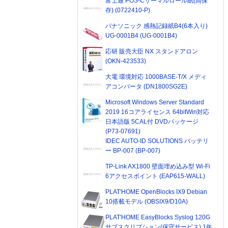
富士通 POS-Cサーマルロール紙(高保
存) (0722410-P)
パナソニック 感熱記録紙B4(6本入り)
UG-0001B4 (UG-0001B4)
応研 販売大臣 NX スタンドアロン
(OKN-423533)
大電 環境対応 1000BASE-T/X メディ
アコンバータ (DN1800SG2E)
Microsoft Windows Server Standard
2019 16コアライセンス 64bitWin対応
日本語版 5CAL付 DVDパッケージ
(P73-07691)
IDEC AUTO-ID SOLUTIONS バッテリ
ー BP-007 (BP-007)
TP-Link AX1800 壁面埋め込み型 Wi-Fi
6アクセスポイント (EAP615-WALL)
PLAT'HOME OpenBlocks IX9 Debian
10搭載モデル (OBSIX9/D10A)
PLAT'HOME EasyBlocks Syslog 120G
サブスクリプション(保守サービス) 1年