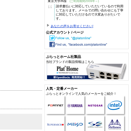
東京大学/K様
(ご利用期間2009年～)
“
請求書払いに対応していただいているので利用
しております。メールでの問い合わせにも丁寧
に対応していただけるので大変ありがたいで
す。
あなたの声をお寄せください!
公式アカウント / ページ
ぷらっとホーム社製品
当社ブランドの製品情報はこちら
人気・定番メーカー
ぷらっとオンラインで人気のメーカーをご紹介！