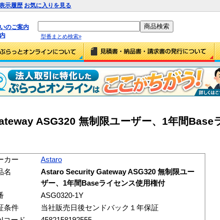
表示履歴
お気に入りを見る
払いのご案内
内
型番まとめ検索»
rity Gateway ASG320 無制限ユーザー、1年間B
ーカー
Astaro
品名
Astaro Security Gateway ASG320 無制限ユー
ザー、1年間Baseライセンス使用権付
番
ASG0320-1Y
証条件
当社販売日後センドバック１年保証
ANコード
4582158192555