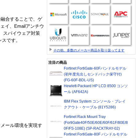
ベルで融合することで、ゲ
イ、Emailアンチウ
グ、スパイウェア対策
ンスです。
その他、多数のメーカー商品を取り扱ってます
注目の商品
Fortinet FortiGate-60Fバンドルモデル
(初年度先出しセンドバック保守付)
(FG-60F-BDL-US)
Hewlett-Packard HP LCD 8500 コンソ
ール (AF642A)
IBM Flex System コンソール・ブレイ
クアウト・ケーブル (81Y5286)
Fortinet Rack Mount Tray
(FortiGate40F/50E/60E/60F/61F/80E/8
全なメール環境を実現す
0F/FS-108E) (SP-RACKTRAY-02)
Fortinet FortiGate-80F バンドルモデル