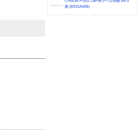
CANON P-002 LBP用ラベル用紙 A4 0
面 (6055A006)