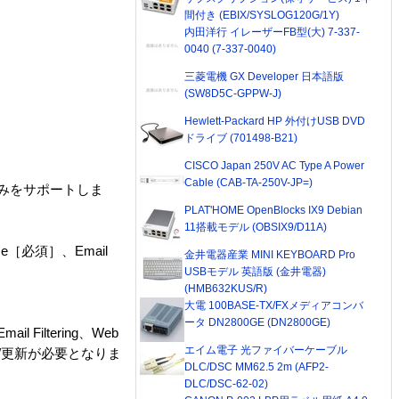
間付き (EBIX/SYSLOG120G/1Y)
内田洋行 イレーザーFB型(大) 7-337-
0040 (7-337-0040)
三菱電機 GX Developer 日本語版
(SW8D5C-GPPW-J)
Hewlett-Packard HP 外付けUSB DVD
ドライブ (701498-B21)
CISCO Japan 250V AC Type A Power
Cable (CAB-TA-250V-JP=)
構成のみをサポートしま
PLAT'HOME OpenBlocks IX9 Debian
11搭載モデル (OBSIX9/D11A)
se［必須］、Email
金井電器産業 MINI KEYBOARD Pro
USBモデル 英語版 (金井電器)
(HMB632KUS/R)
）
大電 100BASE-TX/FXメディアコンバ
ータ DN2800GE (DN2800GE)
Filtering、Web
エイム電子 光ファイバーケーブル
の購入/更新が必要となりま
DLC/DSC MM62.5 2m (AFP2-
DLC/DSC-62-02)