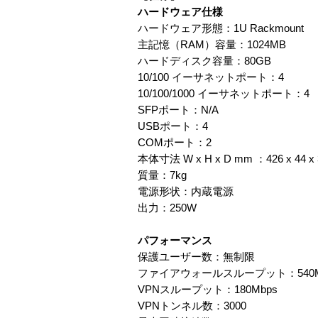
ハードウェア仕様
ハードウェア形態：1U Rackmount
主記憶（RAM）容量：1024MB
ハードディスク容量：80GB
10/100 イーサネットポート：4
10/100/1000 イーサネットポート：4
SFPポート：N/A
USBポート：4
COMポート：2
本体寸法 W x H x D mm ：426 x 44 x 
質量：7kg
電源形状：内蔵電源
出力：250W
パフォーマンス
保護ユーザー数：無制限
ファイアウォールスループット：540M
VPNスループット：180Mbps
VPNトンネル数：3000