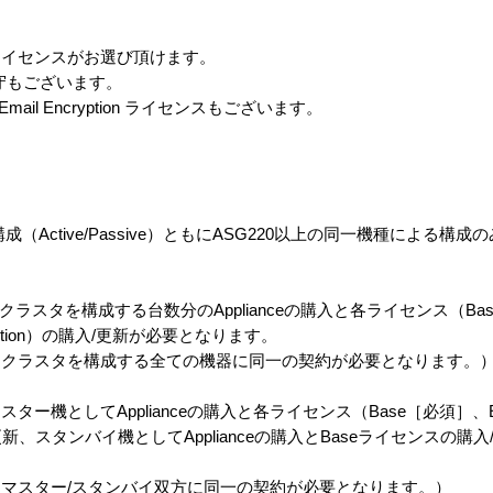
ライセンスがお選び頂けます。
守もございます。
ing、Email Encryption ライセンスもございます。
）及びHA構成（Active/Passive）ともにASG220以上の同一機種による
）の場合、クラスタを構成する台数分のApplianceの購入と各ライセンス（Ba
l Encryption）の購入/更新が必要となります。
、クラスタを構成する全ての機器に同一の契約が必要となります。
マスター機としてApplianceの購入と各ライセンス（Base［必須］、Email 
ion）の購入/更新、スタンバイ機としてApplianceの購入とBaseライセンス
マスター/スタンバイ双方に同一の契約が必要となります。）