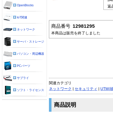
OpenBlocks
返
IoT関連
商品番号
12981295
ネットワーク
本商品は販売を終了しました
サーバ・ストレージ
パソコン・周辺機器
PCパーツ
サプライ
関連カテゴリ
ネットワーク
|
セキュリティ
|
UTM(
ソフト・ライセンス
商品説明