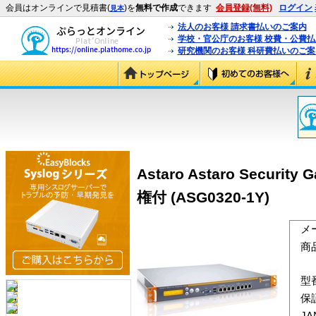
会員はオンラインで見積書(
)を
無料で作成
できます
会員登録(無料)
ログイン
見本
法人のお客様 請求書払いのご案内
学校・官公庁のお客様 校費・公費
研究機関のお客様 科研費払いのご案
Astaro Astaro Secu
権付 (ASG0320-1Y)
メ
商
型
保
J