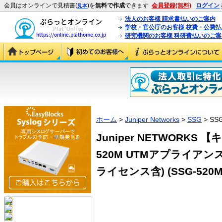
会員はオンラインで見積書(
)を
無料で作成
できます
会員登録(無料)
ログイン
見本
法人のお客様 請求書払いのご案内
学校・官公庁のお客様 校費・公費
研究機関のお客様 科研費払いのご案
ホーム
>
Juniper Networks
>
SSG
> SS
Juniper NETWORK
520M UTMアプライアン
ライセンス含) (SSG-520M-