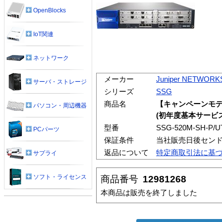
OpenBlocks
IoT関連
ネットワーク
メーカー
Juniper NETWORK
サーバ・ストレージ
シリーズ
SSG
商品名
【キャンペーンモデル
パソコン・周辺機器
(初年度基本サービ
型番
SSG-520M-SH-P/U
PCパーツ
保証条件
当社販売日後セン
返品について
特定商取引法に基
サプライ
ソフト・ライセンス
商品番号
12981268
本商品は販売を終了しました