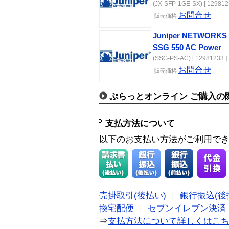
(JX-SFP-1GE-SX) [ 129812
お問合せ
販売価格
Juniper NETWORKS S
SSG 550 AC Power
(SSG-PS-AC) [ 12981233 ]
お問合せ
販売価格
ぷらっとオンライン ご購入の
支払方法について
以下のお支払い方法がご利用で
売掛取引(後払い)
｜
銀行振込(後
換宅配便
｜
セブンイレブン決済
⇒
支払方法について詳しくはこ