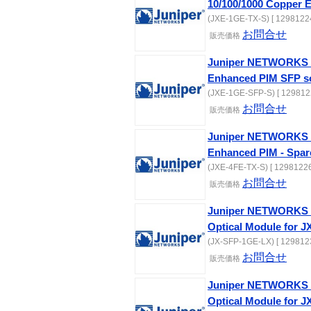
10/100/1000 Copper 
(JXE-1GE-TX-S) [ 12981224
お問合せ
販売価格
Juniper NETWORKS 1 
Enhanced PIM SFP sol
(JXE-1GE-SFP-S) [ 129812
お問合せ
販売価格
Juniper NETWORKS 4 
Enhanced PIM - Spar
(JXE-4FE-TX-S) [ 12981226
お問合せ
販売価格
Juniper NETWORKS S
Optical Module for 
(JX-SFP-1GE-LX) [ 129812
お問合せ
販売価格
Juniper NETWORKS S
Optical Module for 