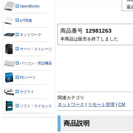
OpenBlocks
返
IoT関連
商品番号
12981263
ネットワーク
本商品は販売を終了しました
サーバ・ストレージ
パソコン・周辺機器
PCパーツ
サプライ
関連カテゴリ
ネットワーク
|
リモート管理
|
CM
ソフト・ライセンス
商品説明