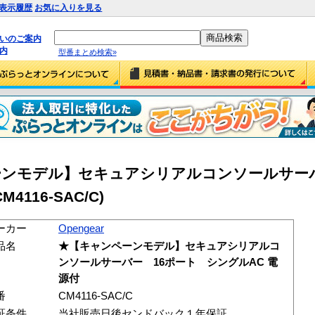
表示履歴
お気に入りを見る
払いのご案内
内
型番まとめ検索»
ンペーンモデル】セキュアシリアルコンソールサー
116-SAC/C)
ーカー
Opengear
品名
★【キャンペーンモデル】セキュアシリアルコ
ンソールサーバー 16ポート シングルAC 電
源付
番
CM4116-SAC/C
証条件
当社販売日後センドバック１年保証