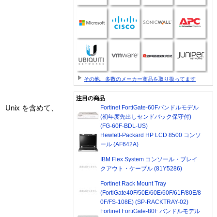
その他、多数のメーカー商品を取り扱ってます
注目の商品
Unix を含めて、
Fortinet FortiGate-60Fバンドルモデル
(初年度先出しセンドバック保守付)
(FG-60F-BDL-US)
Hewlett-Packard HP LCD 8500 コンソ
ール (AF642A)
IBM Flex System コンソール・ブレイ
クアウト・ケーブル (81Y5286)
Fortinet Rack Mount Tray
(FortiGate40F/50E/60E/60F/61F/80E/8
0F/FS-108E) (SP-RACKTRAY-02)
Fortinet FortiGate-80F バンドルモデル