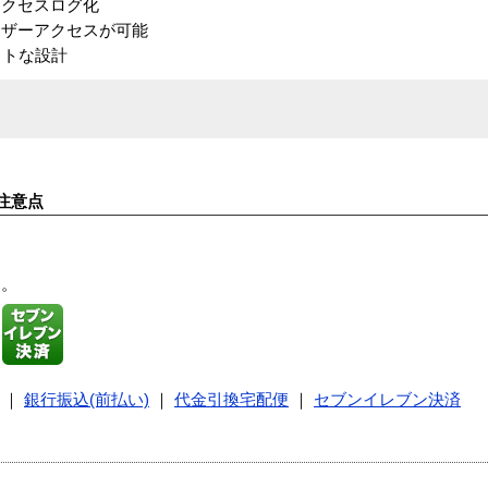
アクセスログ化
ーザーアクセスが可能
クトな設計
注意点
す。
｜
銀行振込(前払い)
｜
代金引換宅配便
｜
セブンイレブン決済