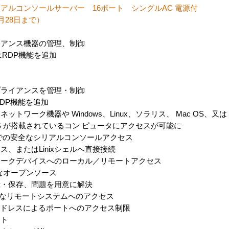
アルコンソールサーバー 16ポート シングルAC 電源付
3月28日まで）
イアンス機器の管理、制御
はRDP機能を追加
プライアンスを管理・制御
DP機能を追加
ワーク機器や Windows、Linux、ソラリス、 Mac OS、又は 
 OS が搭載されているコン ピュータにアクセスが可能に
での安全なシリアルコンソールアクセス
、またはLinixシェルへ直接接続
ワークデバイスへのローカル／リモートアクセス
能なオープンソース
録・保存、問題を用意に解決
、安全なリモートシステムへのアクセス
アドレスによるポートへのアクセス制限
ート