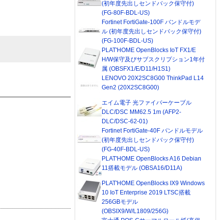
(初年度先出しセンドバック保守付)
(FG-80F-BDL-US)
Fortinet FortiGate-100F バンドルモデ
ル (初年度先出しセンドバック保守付)
(FG-100F-BDL-US)
PLAT'HOME OpenBlocks IoT FX1/E
H/W保守及びサブスクリプション1年付
属 (OBSFX1/E/D11/H1S1)
LENOVO 20X2SC8G00 ThinkPad L14
Gen2 (20X2SC8G00)
エイム電子 光ファイバーケーブル
DLC/DSC MM62.5 1m (AFP2-
DLC/DSC-62-01)
Fortinet FortiGate-40F バンドルモデル
(初年度先出しセンドバック保守付)
(FG-40F-BDL-US)
PLAT'HOME OpenBlocks A16 Debian
11搭載モデル (OBSA16/D11A)
PLAT'HOME OpenBlocks IX9 Windows
10 IoT Enterprise 2019 LTSC搭載
256GBモデル
(OBSIX9/W/L1809/256G)