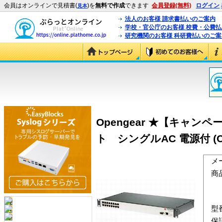
会員はオンラインで見積書(
)を
無料で作成
できます
会員登録(無料)
ログイン
見本
法人のお客様 請求書払いのご案内
学校・官公庁のお客様 校費・公費
研究機関のお客様 科研費払いのご案
Opengear ★【キャ
ト シングルAC 電源付 (CM4
メ
商
型
保