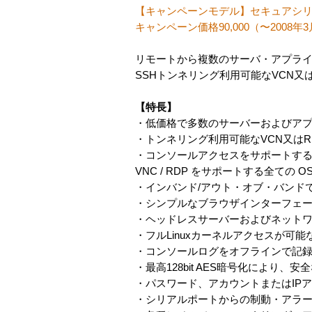
【キャンペーンモデル】セキュアシリ
キャンペーン価格90,000（〜2008年
リモートから複数のサーバ・アプラ
SSHトンネリング利用可能なVCN又
【特長】
・低価格で多数のサーバーおよびア
・トンネリング利用可能なVCN又はR
・コンソールアクセスをサポートするネット
VNC / RDP をサポートする全ての
・インバンド/アウト・オブ・バンド
・シンプルなブラウザインターフェース
・ヘッドレスサーバーおよびネット
・フルLinuxカーネルアクセスが可
・コンソールログをオフラインで記
・最高128bit AES暗号化により
・パスワード、アカウントまたはIP
・シリアルポートからの制動・アラ