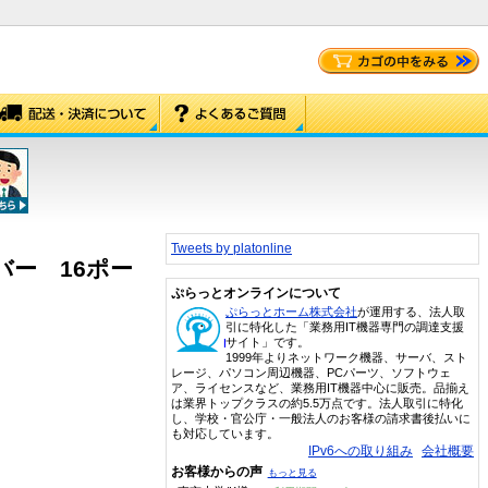
Tweets by platonline
バー 16ポー
ぷらっとオンラインについて
ぷらっとホーム株式会社
が運用する、法人取
引に特化した「業務用IT機器専門の調達支援
サイト」です。
1999年よりネットワーク機器、サーバ、スト
レージ、パソコン周辺機器、PCパーツ、ソフトウェ
ア、ライセンスなど、業務用IT機器中心に販売。品揃え
は業界トップクラスの約5.5万点です。法人取引に特化
し、学校・官公庁・一般法人のお客様の請求書後払いに
も対応しています。
IPv6への取り組み
会社概要
お客様からの声
もっと見る