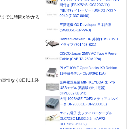
間付き (EBIX/SYSLOG120G/1Y)
内田洋行 イレーザーFB型(大) 7-337-
0040 (7-337-0040)
着までに時間がかかる
三菱電機 GX Developer 日本語版
(SW8D5C-GPPW-J)
Hewlett-Packard HP 外付けUSB DVD
ドライブ (701498-B21)
CISCO Japan 250V AC Type A Power
Cable (CAB-TA-250V-JP=)
PLAT'HOME OpenBlocks IX9 Debian
11搭載モデル (OBSIX9/D11A)
の事情なく8日以上経
金井電器産業 MINI KEYBOARD Pro
USBモデル 英語版 (金井電器)
(HMB632KUS/R)
大電 100BASE-TX/FXメディアコンバ
ータ DN2800GE (DN2800GE)
エイム電子 光ファイバーケーブル
DLC/DSC MM62.5 2m (AFP2-
DLC/DSC-62-02)