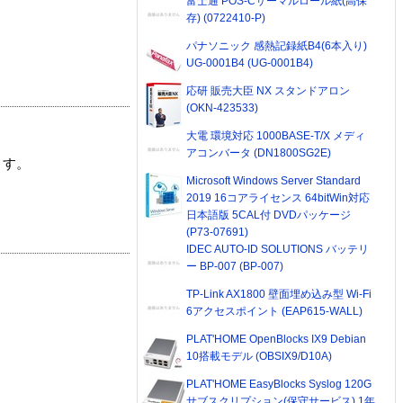
富士通 POS-Cサーマルロール紙(高保
存) (0722410-P)
パナソニック 感熱記録紙B4(6本入り)
UG-0001B4 (UG-0001B4)
応研 販売大臣 NX スタンドアロン
(OKN-423533)
大電 環境対応 1000BASE-T/X メディ
アコンバータ (DN1800SG2E)
ます。
Microsoft Windows Server Standard
2019 16コアライセンス 64bitWin対応
日本語版 5CAL付 DVDパッケージ
(P73-07691)
IDEC AUTO-ID SOLUTIONS バッテリ
ー BP-007 (BP-007)
TP-Link AX1800 壁面埋め込み型 Wi-Fi
6アクセスポイント (EAP615-WALL)
PLAT'HOME OpenBlocks IX9 Debian
10搭載モデル (OBSIX9/D10A)
PLAT'HOME EasyBlocks Syslog 120G
サブスクリプション(保守サービス) 1年