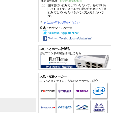
東京大学/K様
(ご利用期間2009年～)
“
請求書払いに対応していただいているので利用
しております。メールでの問い合わせにも丁寧
に対応していただけるので大変ありがたいで
す。
あなたの声をお寄せください!
公式アカウント / ページ
ぷらっとホーム社製品
当社ブランドの製品情報はこちら
人気・定番メーカー
ぷらっとオンラインで人気のメーカーをご紹介！