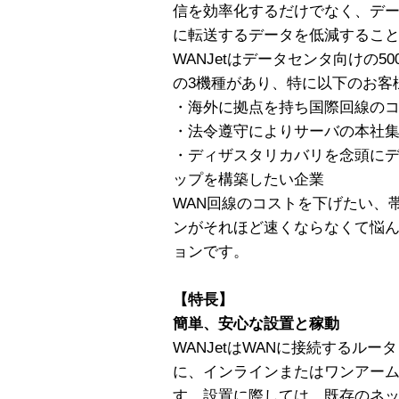
信を効率化するだけでなく、デー
に転送するデータを低減するこ
WANJetはデータセンタ向けの50
の3機種があり、特に以下のお客
・海外に拠点を持ち国際回線の
・法令遵守によりサーバの本社
・ディザスタリカバリを念頭に
ップを構築したい企業
WAN回線のコストを下げたい、
ンがそれほど速くならなくて悩
ョンです。
【特長】
簡単、安心な設置と稼動
WANJetはWANに接続するル
に、インラインまたはワンアー
す。設置に際しては、既存のネ