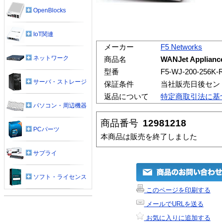
OpenBlocks
IoT関連
メーカー
F5 Networks
ネットワーク
商品名
WANJet Appliance
型番
F5-WJ-200-256K-
サーバ・ストレージ
保証条件
当社販売日後セン
返品について
特定商取引法に基
パソコン・周辺機器
商品番号
12981218
PCパーツ
本商品は販売を終了しました
サプライ
ソフト・ライセンス
このページを印刷する
メールでURLを送る
お気に入りに追加する