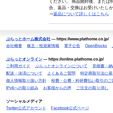
ください。 商品開封後、または
合、返品・交換はお受けいたし
⇒
返品について詳しくはこちら
ぷらっとホーム株式会社
—
https://www.plathome.co.jp/
会社概要
株主・投資家情報
電子公告
OpenBlocks
ぷらっとオンライン
—
https://online.plathome.co.jp/
ご利用ガイド
ぷらっとオンラインについて
見積書・納
配送・決済について
よくあるご質問
特定商取引法に基
個人情報取り扱い方針
校費・公費・科研費払い取引のご
IPv6への取り組み
お客様からの声
ご注文の取り消し
ソーシャルメディア
Twitter公式アカウント
Facebook公式ページ