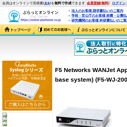
会員はオンラインで見積書(
)を
無料で作成
できます
会員登録(無料)
ログイン
見本
法人のお客様 請求書払いのご案内
学校・官公庁のお客様 校費・公費
研究機関のお客様 科研費払いのご案
F5 Networks WANJet Appl
base system) (F5-WJ-20