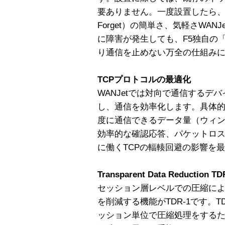
要ありません。一度設置したら、あ
Forget）の簡単さ、気軽さWAN
に障害が発生しても、F5独自の
り通信を止めない万全の仕組み
TCPプロトコルの最適化
WANJetでは対向で通信するデ
し、通信を効率化します。具体
度に通信できるデータ量（ウィ
効率的な確認応答、パケットロ
に働くTCPの輻輳回避の影響を
Transparent Data Reduction TD
セッション層レベルでの圧縮によ
を削減する機能がTDR-1です。
ッション単位で圧縮処理をする