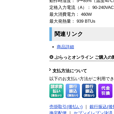
動作時湿度： 5〜85%（温度4
定格入力電流（A）： 90-240VAC 9/
最大消費電力： 460W
最大発熱量： 939 BTUs
関連リンク
商品詳細
ぷらっとオンライン ご購入の
支払方法について
以下のお支払い方法がご利用で
売掛取引(後払い)
｜
銀行振込(後
換宅配便
｜
セブンイレブン決済