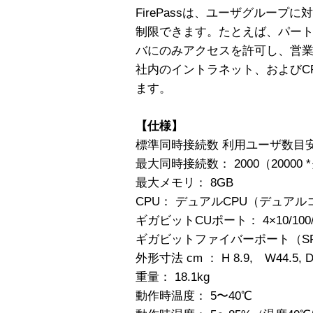
FirePassは、ユーザグルー
制限できます。たとえば、パー
バにのみアクセスを許可し、営
社内のイントラネット、およびC
ます。
【仕様】
標準同時接続数 利用ユーザ数目安 ： 
最大同時接続数： 2000（2000
最大メモリ： 8GB
CPU： デュアルCPU（デュアル
ギガビットCUポート： 4×10/100
ギガビットファイバーポート（SFP-
外形寸法 cm ： H 8.9, W44.5, D
重量： 18.1kg
動作時温度： 5〜40℃