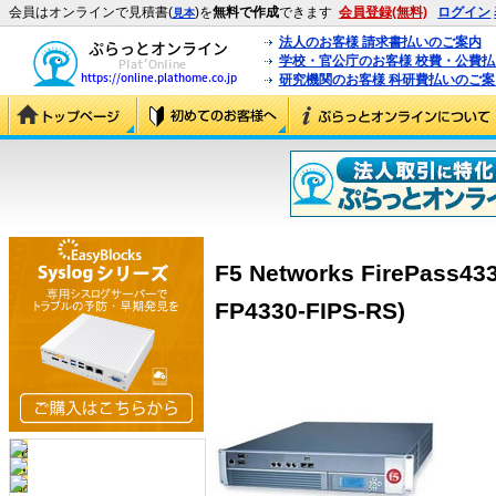
会員はオンラインで見積書(
)を
無料で作成
できます
会員登録(無料)
ログイン
見本
法人のお客様 請求書払いのご案内
学校・官公庁のお客様 校費・公費
研究機関のお客様 科研費払いのご案
F5 Networks FirePass43
FP4330-FIPS-RS)