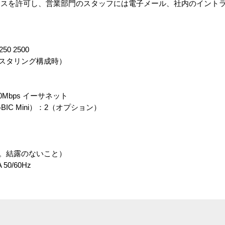
スを許可し、営業部門のスタッフには電子メール、社内のイントラ
。
0 2500
クラスタリング構成時）
）
00Mbps イーサネット
IC Mini）：2（オプション）
て。結露のないこと）
50/60Hz