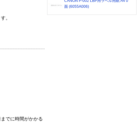
CANON P-002 LBP用ラベル用紙 A4 0
面 (6055A006)
ます。
着までに時間がかかる