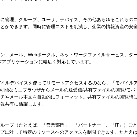
風に管理。グループ、ユーザ、デバイス、その他あらゆるこれらの
ことができます。同時に管理コストを削減し、企業の情報資産の安
ョン、メール、Webポータル、ネットワークファイルサービス、タ
ズアプリケーションに幅広く対応しています。
バイルデバイスを使ってリモートアクセスするのなら、「モバイル
が可能なミニブラウザからメールの送受信/共有ファイルの閲覧/モ
チやメール本文を自動的にフォーマット。共有ファイルの閲覧時に
情報共有に活躍します。
ループ（たとえば、「営業部門」、「パートナー」、「IT」）ご
グループに対して特定のリソースへのアクセスを制限できます。たとえ