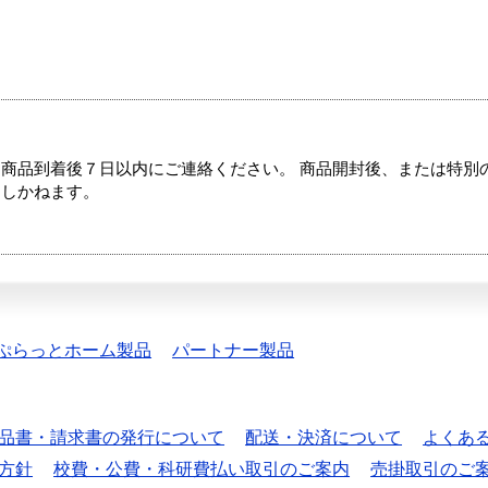
商品到着後７日以内にご連絡ください。 商品開封後、または特別
たしかねます。
ぷらっとホーム製品
パートナー製品
品書・請求書の発行について
配送・決済について
よくあ
方針
校費・公費・科研費払い取引のご案内
売掛取引のご