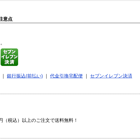
注意点
す。
｜
銀行振込(前払い)
｜
代金引換宅配便
｜
セブンイレブン決済
00円（税込）以上のご注文で送料無料！