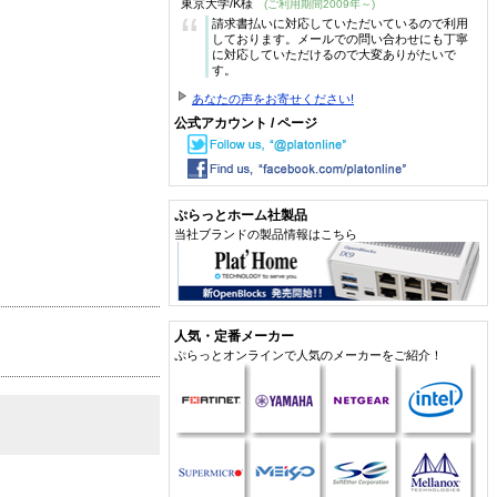
東京大学/K様
(ご利用期間2009年～)
“
請求書払いに対応していただいているので利用
しております。メールでの問い合わせにも丁寧
に対応していただけるので大変ありがたいで
す。
あなたの声をお寄せください!
公式アカウント / ページ
ぷらっとホーム社製品
当社ブランドの製品情報はこちら
人気・定番メーカー
ぷらっとオンラインで人気のメーカーをご紹介！