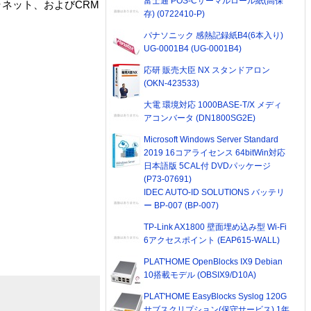
富士通 POS-Cサーマルロール紙(高保
ネット、およびCRM
存) (0722410-P)
パナソニック 感熱記録紙B4(6本入り)
UG-0001B4 (UG-0001B4)
応研 販売大臣 NX スタンドアロン
(OKN-423533)
大電 環境対応 1000BASE-T/X メディ
アコンバータ (DN1800SG2E)
Microsoft Windows Server Standard
2019 16コアライセンス 64bitWin対応
日本語版 5CAL付 DVDパッケージ
(P73-07691)
IDEC AUTO-ID SOLUTIONS バッテリ
ー BP-007 (BP-007)
TP-Link AX1800 壁面埋め込み型 Wi-Fi
6アクセスポイント (EAP615-WALL)
PLAT'HOME OpenBlocks IX9 Debian
10搭載モデル (OBSIX9/D10A)
PLAT'HOME EasyBlocks Syslog 120G
サブスクリプション(保守サービス) 1年