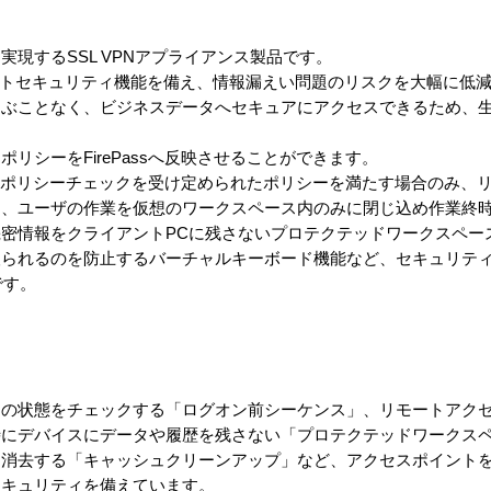
現するSSL VPNアプライアンス製品です。
ントセキュリティ機能を備え、情報漏えい問題のリスクを大幅に低減
選ぶことなく、ビジネスデータへセキュアにアクセスできるため、
リシーをFirePassへ反映させることができます。
る前にポリシーチェックを受け定められたポリシーを満たす場合のみ、
た、ユーザの作業を仮想のワークスペース内のみに閉じ込め作業終
密情報をクライアントPCに残さないプロテクテッドワークスペー
取られるのを防止するバーチャルキーボード機能など、セキュリテ
です。
ィの状態をチェックする「ログオン前シーケンス」、リモートアク
時にデバイスにデータや履歴を残さない「プロテクテッドワークス
を消去する「キャッシュクリーンアップ」など、アクセスポイント
セキュリティを備えています。