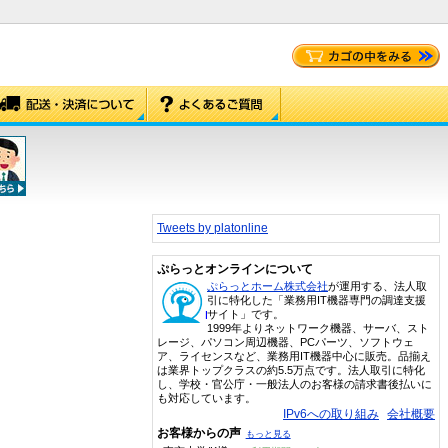
Tweets by platonline
ぷらっとオンラインについて
ぷらっとホーム株式会社
が運用する、法人取
引に特化した「業務用IT機器専門の調達支援
サイト」です。
1999年よりネットワーク機器、サーバ、スト
レージ、パソコン周辺機器、PCパーツ、ソフトウェ
ア、ライセンスなど、業務用IT機器中心に販売。品揃え
は業界トップクラスの約5.5万点です。法人取引に特化
し、学校・官公庁・一般法人のお客様の請求書後払いに
も対応しています。
IPv6への取り組み
会社概要
お客様からの声
もっと見る