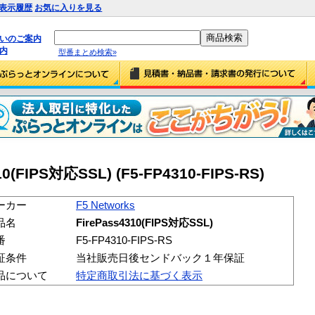
表示履歴
お気に入りを見る
払いのご案内
内
型番まとめ検索»
10(FIPS対応SSL) (F5-FP4310-FIPS-RS)
ーカー
F5 Networks
品名
FirePass4310(FIPS対応SSL)
番
F5-FP4310-FIPS-RS
証条件
当社販売日後センドバック１年保証
品について
特定商取引法に基づく表示