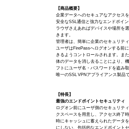
【商品概要】
企業データへのセキュアなアクセスを実
安全なSSL通信と強力なエンドポイ
ラウザさえあればデバイスや場所を
きます。
管理者は、簡単に企業のセキュリティポ
ユーザはFirePassへログオンす
きるようコントロールされます。ま
体のデータを消し去ることにより、機
フトにユーザ名・パスワードを盗み
唯一のSSL VPNアプライアンス製品
【特長】
最強のエンドポイントセキュリティ
ログオン前にユーザ側のセキュリテ
クスペースを用意し、アクセス終了
時にキャッシュに蓄えられたデータ
にしない、包括的なエンドポイント