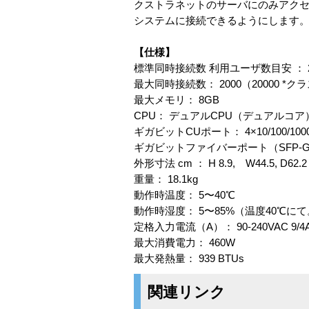
クストラネットのサーバにのみアクセ
システムに接続できるようにします
【仕様】
標準同時接続数 利用ユーザ数目安 ： 25
最大同時接続数： 2000（20000 *
最大メモリ： 8GB
CPU： デュアルCPU（デュアルコア
ギガビットCUポート： 4×10/100/10
ギガビットファイバーポート（SFP-GB
外形寸法 cm ： H 8.9, W44.5, D62.2
重量： 18.1kg
動作時温度： 5〜40℃
動作時湿度： 5〜85%（温度40℃に
定格入力電流（A）： 90-240VAC 9/4A 
最大消費電力： 460W
最大発熱量： 939 BTUs
関連リンク