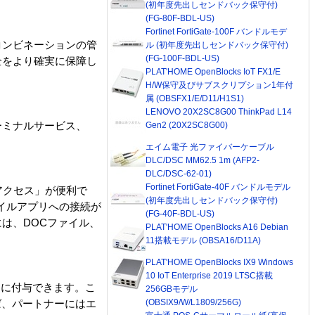
(初年度先出しセンドバック保守付)
(FG-80F-BDL-US)
Fortinet FortiGate-100F バンドルモデ
コンビネーションの管
ル (初年度先出しセンドバック保守付)
(FG-100F-BDL-US)
全をより確実に保障し
PLAT'HOME OpenBlocks IoT FX1/E
H/W保守及びサブスクリプション1年付
属 (OBSFX1/E/D11/H1S1)
LENOVO 20X2SC8G00 ThinkPad L14
ーミナルサービス、
Gen2 (20X2SC8G00)
エイム電子 光ファイバーケーブル
DLC/DSC MM62.5 1m (AFP2-
DLC/DSC-62-01)
Fortinet FortiGate-40F バンドルモデル
アクセス」が便利で
(初年度先出しセンドバック保守付)
バイルアプリへの接続が
(FG-40F-BDL-US)
は、DOCファイル、
PLAT'HOME OpenBlocks A16 Debian
11搭載モデル (OBSA16/D11A)
PLAT'HOME OpenBlocks IX9 Windows
10 IoT Enterprise 2019 LTSC搭載
とに付与できます。こ
256GBモデル
(OBSIX9/W/L1809/256G)
ば、パートナーにはエ