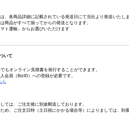
ては、各商品詳細に記載されている発送日にて当社より発送いたし
送は商品がすべて揃ってからの発送となります。
ヤマト運輸」からお選びいただけます
ついて
つでもオンライン見積書を発行することができます。
会員（BizID）への登録が必要です。
ちら
ましては、ご注文後に別途郵送しております。
のため、ご注文日時（土日祝にかかる場合等）によりましては、到