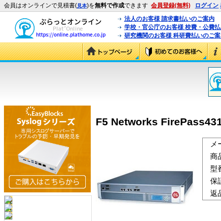
会員はオンラインで見積書(
)を
無料で作成
できます
会員登録(無料)
ログイン
見本
法人のお客様 請求書払いのご案内
学校・官公庁のお客様 校費・公費
研究機関のお客様 科研費払いのご案
F5 Networks FirePass43
メ
商
型
保
返