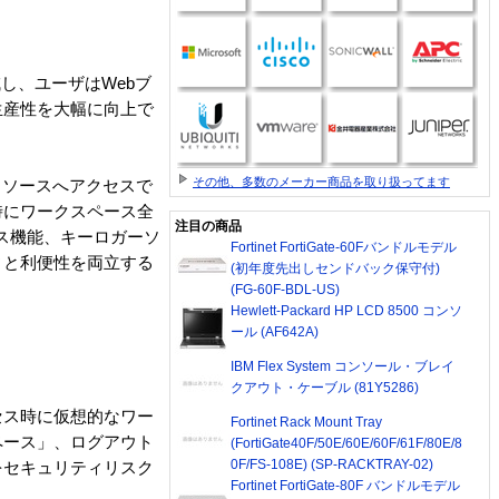
し、ユーザはWebブ
生産性を大幅に向上で
その他、多数のメーカー商品を取り扱ってます
リソースへアクセスで
時にワークスペース全
注目の商品
ス機能、キーロガーソ
Fortinet FortiGate-60Fバンドルモデル
ィと利便性を両立する
(初年度先出しセンドバック保守付)
(FG-60F-BDL-US)
Hewlett-Packard HP LCD 8500 コンソ
ール (AF642A)
IBM Flex System コンソール・ブレイ
クアウト・ケーブル (81Y5286)
セス時に仮想的なワー
Fortinet Rack Mount Tray
ペース」、ログアウト
(FortiGate40F/50E/60E/60F/61F/80E/8
0F/FS-108E) (SP-RACKTRAY-02)
をセキュリティリスク
Fortinet FortiGate-80F バンドルモデル