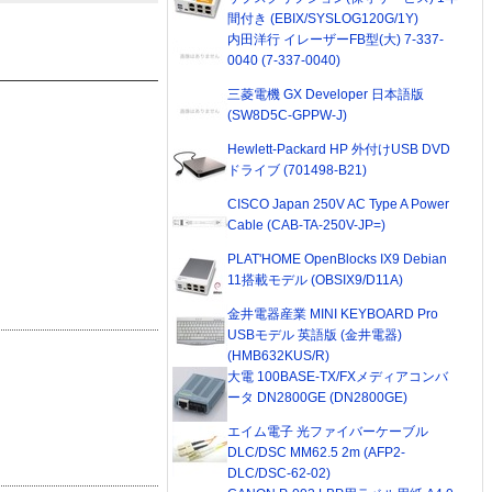
間付き (EBIX/SYSLOG120G/1Y)
内田洋行 イレーザーFB型(大) 7-337-
0040 (7-337-0040)
三菱電機 GX Developer 日本語版
(SW8D5C-GPPW-J)
Hewlett-Packard HP 外付けUSB DVD
ドライブ (701498-B21)
CISCO Japan 250V AC Type A Power
Cable (CAB-TA-250V-JP=)
PLAT'HOME OpenBlocks IX9 Debian
11搭載モデル (OBSIX9/D11A)
金井電器産業 MINI KEYBOARD Pro
USBモデル 英語版 (金井電器)
(HMB632KUS/R)
大電 100BASE-TX/FXメディアコンバ
ータ DN2800GE (DN2800GE)
エイム電子 光ファイバーケーブル
DLC/DSC MM62.5 2m (AFP2-
DLC/DSC-62-02)